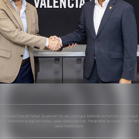
Valencia Club de Futbol. Es permet l'ús del contingut editorial de l'article sempre que
és de contindre el següent enllaç: www.valenciacf.com. Fotografies de Lázaro de la Peñ
seua reutilització.