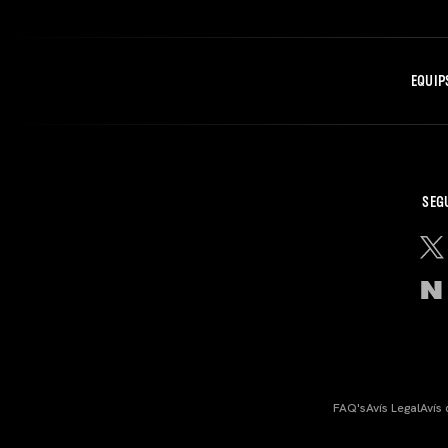
EQUIP
SEG
FAQ's
Avís Legal
Avís