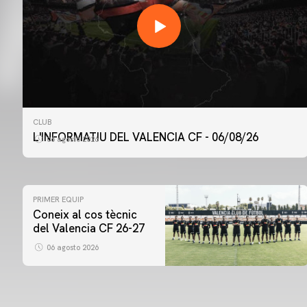
CLUB
L'INFORMATIU DEL VALENCIA CF - 06/08/26
06 agosto 2026
PRIMER EQUIP
Coneix al cos tècnic
del Valencia CF 26-27
06 agosto 2026