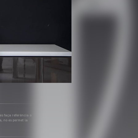
 es faça referència a
a, no es permet la