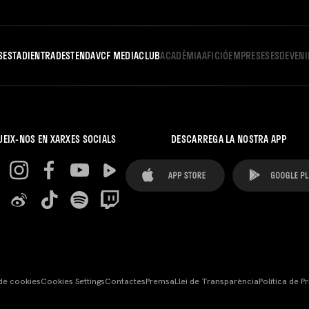
S
ESTADI
ENTRADES
TENDA
VCF MEDIA
CLUB
ACADÈMIA
AFICIÓ
EMPRESES
ESDEVEN
UEIX-NOS EN XARXES SOCIALS
DESCARREGA LA NOSTRA APP
 de cookies
Cookies Settings
Contactes
Premsa
Llei de Transparència
Política de Pr