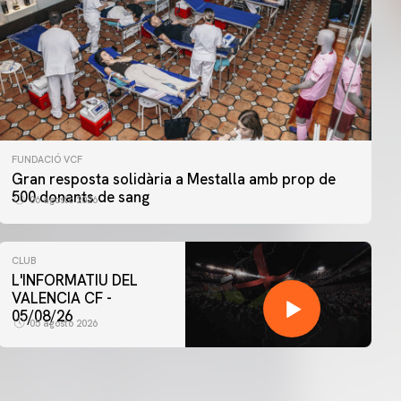
FUNDACIÓ VCF
Gran resposta solidària a Mestalla amb prop de
500 donants de sang
06 agosto 2026
CLUB
L'INFORMATIU DEL
VALENCIA CF -
05/08/26
05 agosto 2026