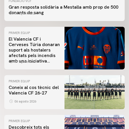
FUNDACIÓ VCF
Gran resposta solidària a Mestalla amb prop de 500
donants de sang
06 agosto 2026
PRIMER EQUIP
El Valencia CF i
Cerveses Túria donaran
suport als hostalers
afectats pels incendis
amb una iniciativa
07 agosto 2026
especial al Trofeu
Taronja
PRIMER EQUIP
Coneix al cos tècnic del
Valencia CF 26-27
06 agosto 2026
PRIMER EQUIP
Descobreix tots els