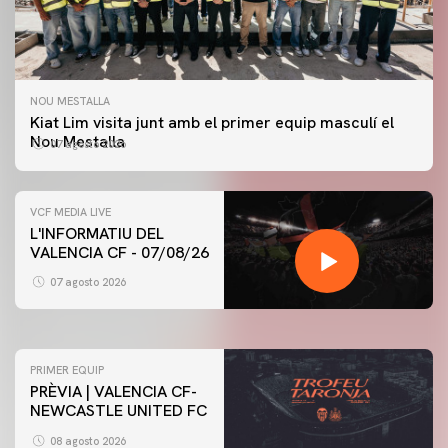
NOU MESTALLA
Kiat Lim visita junt amb el primer equip masculí el
Nou Mestalla
07 agosto 2026
VCF MEDIA LIVE
L'INFORMATIU DEL
VALENCIA CF - 07/08/26
PRIMER EQUIP
ENTRENAMENT DEL VALENCIA CF 7/8/2026
07 agosto 2026
07 agosto 2026
PRIMER EQUIP
PRÈVIA | VALENCIA CF-
NEWCASTLE UNITED FC
08 agosto 2026