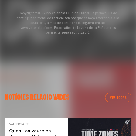
Copyright 2013-2025 Valencia Club de Futbol. Es permet l'ús del
contingut editorial de l'article sempre que es faça referència a la
seua font, a més de contindre el següent enllaç:
www.valenciacf.com. Fotografies de Lázaro de la Peña, no es
permet la seua reutilització.
VALENCIA CF
NOTÍCIES RELACIONADES
ENTRENAMENT DEL VALENCIA CF 04/03/26
VER TODAS
04 marzo 2026
VALENCIA CF
Quan i on veure en