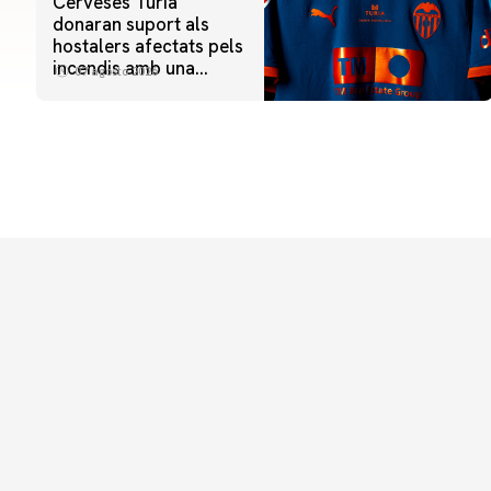
Cerveses Túria
donaran suport als
hostalers afectats pels
incendis amb una
07 agosto 2026
iniciativa especial al
Trofeu Taronja