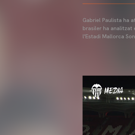
Gabriel Paulista ha a
brasiler ha analitzat
l'Estadi Mallorca Son