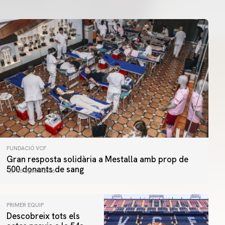
FUNDACIÓ VCF
Gran resposta solidària a Mestalla amb prop de
500 donants de sang
06 agosto 2026
PRIMER EQUIP
Descobreix tots els