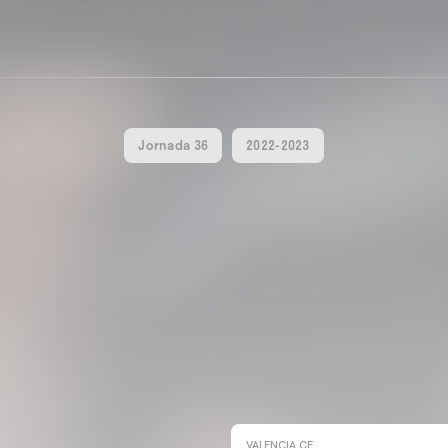
Valencia Club de Futbol. Es permet l'ús del contingut editorial de l'article sempre que
és de contindre el següent enllaç: www.valenciacf.com. Fotografies de Lázaro de la Peñ
seua reutilització.
Jornada 36
2022-2023
VALENCIA CF