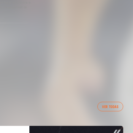
 es faça referència a
a, no es permet la
VER TODAS