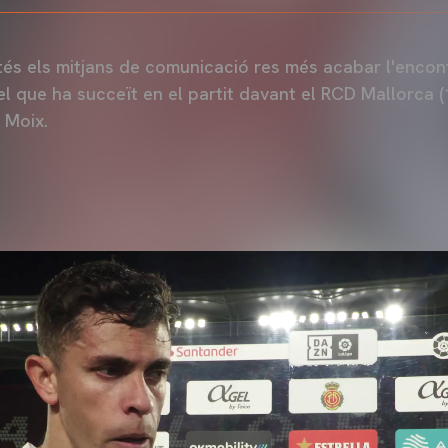
tés els mitjans de comunicació res més acabar l'encont
 el que ha succeït en el partit davant el RCD Mallorca (
 Moix.