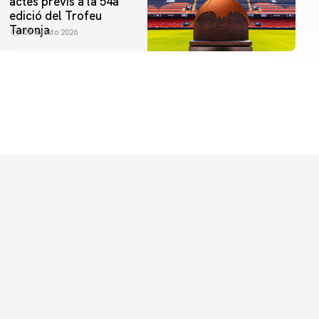
actes previs a la 54a
edició del Trofeu
Taronja
06 agosto 2026