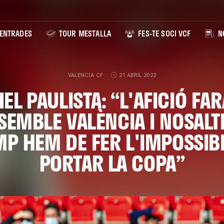
ENTRADES
TOUR MESTALLA
FES-TE SOCI VCF
NO
VALENCIA CF
21 ABRIL 2022
EL PAULISTA: “L'AFICIÓ FA
 SEMBLE VALÈNCIA I NOSALT
MP HEM DE FER L'IMPOSSIBL
PORTAR LA COPA”