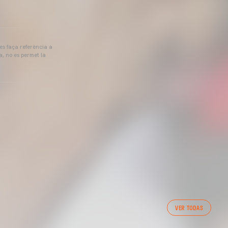
 es faça referència a
a, no es permet la
VER TODAS