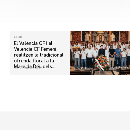
CLUB
El Valencia CF i el
Valencia CF Femení
realitzen la tradicional
ofrenda floral a la
Mare de Déu dels
07 agosto 2026
Desamparats