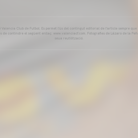
Valencia Club de Futbol. Es permet l'ús del contingut editorial de l'article sempre que
és de contindre el següent enllaç: www.valenciacf.com. Fotografies de Lázaro de la Peñ
seua reutilització.