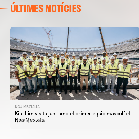
ÚLTIMES NOTÍCIES
NOU MESTALLA
Kiat Lim visita junt amb el primer equip masculí el
Nou Mestalla
07 agosto 2026