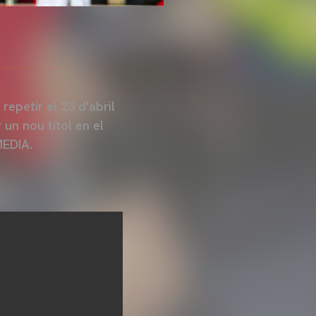
repetir el 23 d'abril
 un nou títol en el
MEDIA.