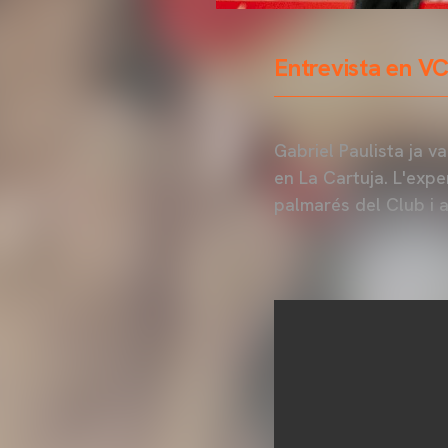
Entrevista en 
Gabriel Paulista ja v
en La Cartuja. L'expe
palmarés del Club i 