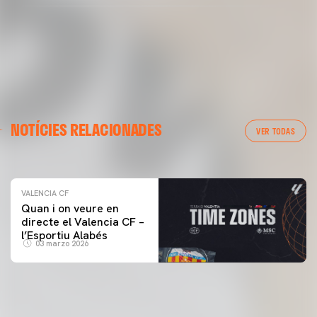
VALENCIA CF
NOTÍCIES RELACIONADES
ENTRENAMENT DEL VALENCIA CF 04/03/26
VER TODAS
04 marzo 2026
VALENCIA CF
Quan i on veure en
directe el Valencia CF –
l’Esportiu Alabés
03 marzo 2026