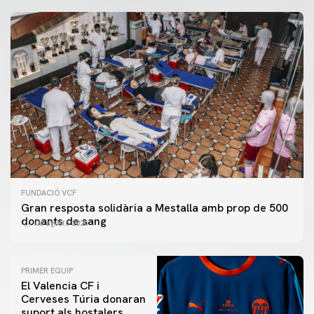
FUNDACIÓ VCF
Gran resposta solidària a Mestalla amb prop de 500
donants de sang
06 agosto 2026
PRIMER EQUIP
El Valencia CF i
Cerveses Túria donaran
suport als hostalers