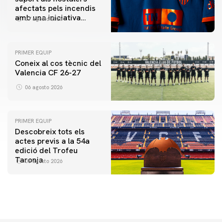
afectats pels incendis
amb una iniciativa
07 agosto 2026
especial al Trofeu
Taronja
PRIMER EQUIP
Coneix al cos tècnic del
Valencia CF 26-27
06 agosto 2026
PRIMER EQUIP
Descobreix tots els
actes previs a la 54a
edició del Trofeu
Taronja
06 agosto 2026