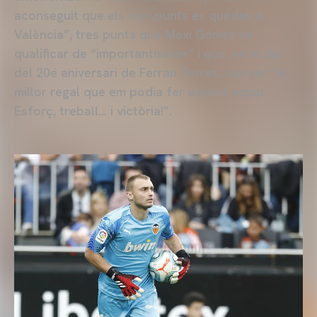
aconseguit que els tres punts es queden a
València”, tres punts que Maxi Gómez va
qualificar de “importantíssims” i que, en el dia
del 20é aniversari de Ferran Torres, van ser “el
millor regal que em podia fer aquest equip.
Esforç, treball… i victòria!”.