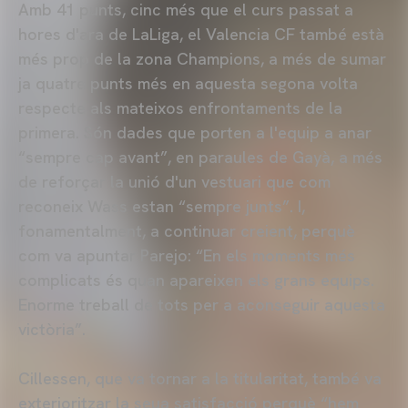
Amb 41 punts, cinc més que el curs passat a
hores d'ara de LaLiga, el Valencia CF també està
més prop de la zona Champions, a més de sumar
ja quatre punts més en aquesta segona volta
respecte als mateixos enfrontaments de la
primera. Són dades que porten a l'equip a anar
“sempre cap avant”, en paraules de Gayà, a més
de reforçar la unió d'un vestuari que com
reconeix Wass estan “sempre junts”. I,
fonamentalment, a continuar creient, perquè
com va apuntar Parejo: “En els moments més
complicats és quan apareixen els grans equips.
Enorme treball de tots per a aconseguir aquesta
victòria”.
Cillessen, que va tornar a la titularitat, també va
exterioritzar la seua satisfacció perquè “hem