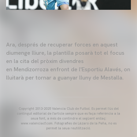
Ara, després de recuperar forces en aquest
diumenge lliure, la plantilla posarà tot el focus
en la cita del pròxim divendres
en Mendizorroza enfront de l'Esportiu Alavés, on
lluitarà per tornar a guanyar lluny de Mestalla.
Copyright 2013-2025 Valencia Club de Futbol. Es permet l'ús del
contingut editorial de l'article sempre que es faça referència a la
seua font, a més de contindre el següent enllaç:
www.valenciacf.com. Fotografies de Lázaro de la Peña, no es
permet la seua reutilització.