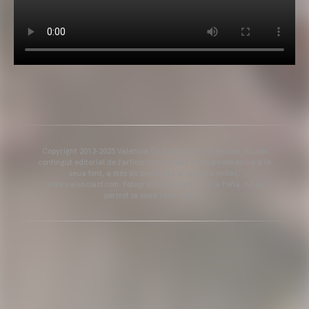
Copyright 2013-2025 Valencia Club de Futbol. Es permet l'ús del
contingut editorial de l'article sempre que es faça referència a la
seua font, a més de contindre el següent enllaç:
www.valenciacf.com. Fotografies de Lázaro de la Peña, no es
permet la seua reutilització.