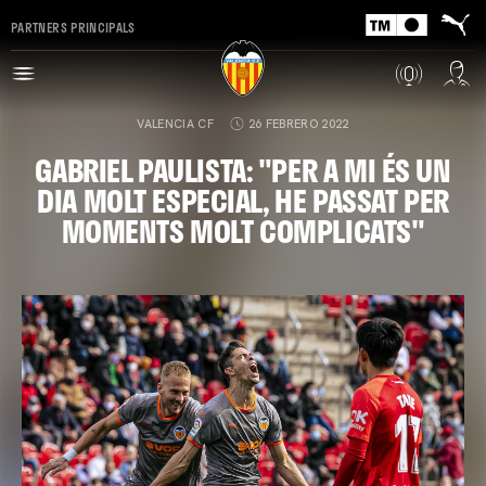
PARTNERS PRINCIPALS
VALENCIA CF
26 FEBRERO 2022
GABRIEL PAULISTA: "PER A MI ÉS UN
DIA MOLT ESPECIAL, HE PASSAT PER
MOMENTS MOLT COMPLICATS"