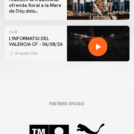
ofrenda floral a la Mare
de Déu dels
07 agosto 2026
Desamparats
CLUB
L'INFORMATIU DEL
VALENCIA CF - 06/08/26
06 agosto 2026
PARTNERS OFICIALS