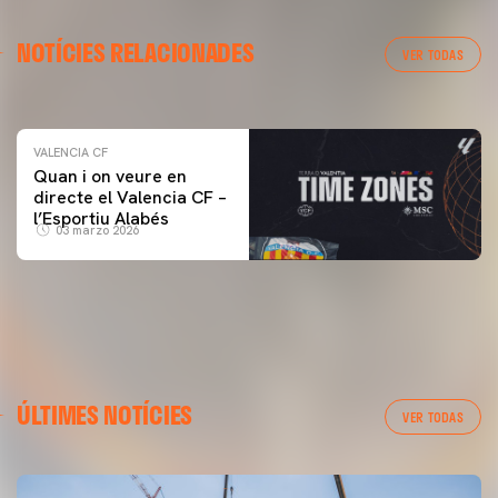
VALENCIA CF
NOTÍCIES RELACIONADES
ENTRENAMENT DEL VALENCIA CF 04/03/26
VER TODAS
04 marzo 2026
VALENCIA CF
Quan i on veure en
directe el Valencia CF –
l’Esportiu Alabés
03 marzo 2026
ÚLTIMES NOTÍCIES
VER TODAS