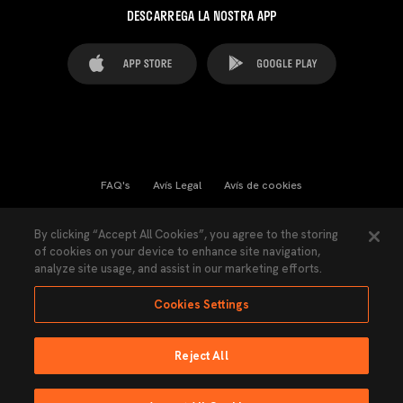
DESCARREGA LA NOSTRA APP
FAQ's
Avís Legal
Avís de cookies
Cookies Settings
Contactes
Premsa
By clicking “Accept All Cookies”, you agree to the storing
of cookies on your device to enhance site navigation,
Llei de Transparència
Política de Privacitat
analyze site usage, and assist in our marketing efforts.
Accessibilitat
Cookies Settings
Reject All
Ninguna parte de esta página puede ser reproducida sin el permiso del Valencia
CF © 2026 Valencia CF.