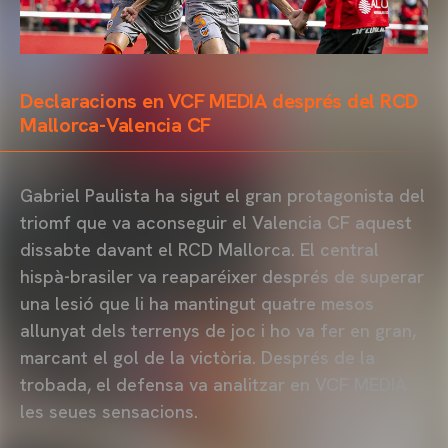
Declaracions en VCF MEDIA després del RCD
Mallorca-Valencia CF
Gabriel Paulista ha sigut el gran protagonista del
triomf que va aconseguir el Valencia CF aquest
dissabte davant el RCD Mallorca. El central
hispà-brasiler va reaparéixer després de superar
una lesió que li ha mantingut quatre mesos
allunyat dels terrenys de joc i ho va fer en gran,
marcant el gol de la victòria. Després de la
trobada, el defensa va analitzar en VCF MEDIA
les seues sensacions.