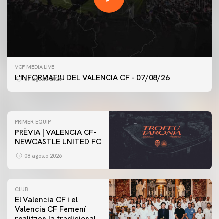
PRIMER EQUIP
VCF MEDIA LIVE
ENTRENAMENT DEL VALENCIA CF 7/8/2026
L'INFORMATIU DEL VALENCIA CF - 07/08/26
07 agosto 2026
07 agosto 2026
PRIMER EQUIP
PRÈVIA | VALENCIA CF-
NEWCASTLE UNITED FC
08 agosto 2026
CLUB
El Valencia CF i el
Valencia CF Femení
realitzen la tradicional