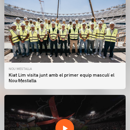
NOU MESTALLA
Kiat Lim visita junt amb el primer equip masculí el
Nou Mestalla
07 agosto 2026