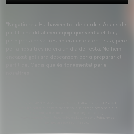
"Negatiu res. Hui havíem tot de perdre. Abans del
partit li he dit al meu equip que sentia el foc,
però per a nosaltres no era un dia de festa, però
per a nosaltres no era un dia de festa. No hem
encaixat gol i ara descansem per a preparar el
partit del Cadis que és fonamental per a
nosaltres".
Copyright 2013-2025 Valencia Club de Futbol. Es permet l'ús del
contingut editorial de l'article sempre que es faça referència a la
seua font, a més de contindre el següent enllaç:
www.valenciacf.com. Fotografies de Lázaro de la Peña, no es
permet la seua reutilització.