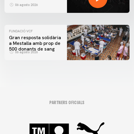
ENTRENAMENT DEL VALENCIA CF 6/8/2026
06 agosto 2026
06 agosto 2026
FUNDACIÓ VCF
Gran resposta solidària
a Mestalla amb prop de
500 donants de sang
06 agosto 2026
PARTNERS OFICIALS