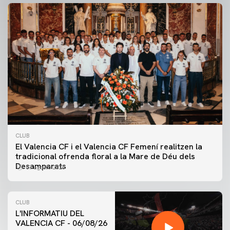
CLUB
El Valencia CF i el Valencia CF Femení realitzen la
tradicional ofrenda floral a la Mare de Déu dels
Desamparats
07 agosto 2026
CLUB
L'INFORMATIU DEL
VALENCIA CF - 06/08/26
PRIMER EQUIP