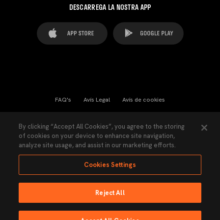
DESCARREGA LA NOSTRA APP
FAQ's
Avís Legal
Avís de cookies
Cookies Settings
Contactes
Premsa
By clicking “Accept All Cookies”, you agree to the storing
of cookies on your device to enhance site navigation,
Llei de Transparència
Política de Privacitat
analyze site usage, and assist in our marketing efforts.
Accessibilitat
Cookies Settings
Reject All
Ninguna parte de esta página puede ser reproducida sin el permiso del Valencia
CF © 2026 Valencia CF.