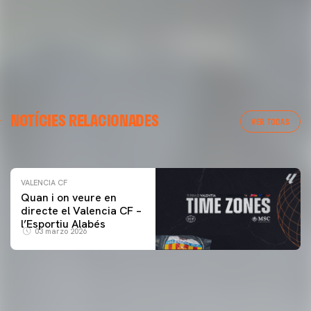
VALENCIA CF
NOTÍCIES RELACIONADES
ENTRENAMENT DEL VALENCIA CF 04/03/26
VER TODAS
04 marzo 2026
VALENCIA CF
Quan i on veure en
directe el Valencia CF –
l’Esportiu Alabés
03 marzo 2026