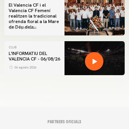
El Valencia CF i el
Valencia CF Femení
realitzen la tradicional
ofrenda floral a la Mare
de Déu dels
07 agosto 2026
Desamparats
CLUB
L'INFORMATIU DEL
VALENCIA CF - 06/08/26
PRIMER EQUIP
ENTRENAMENT DEL VALENCIA CF 6/8/2026
06 agosto 2026
06 agosto 2026
PARTNERS OFICIALS