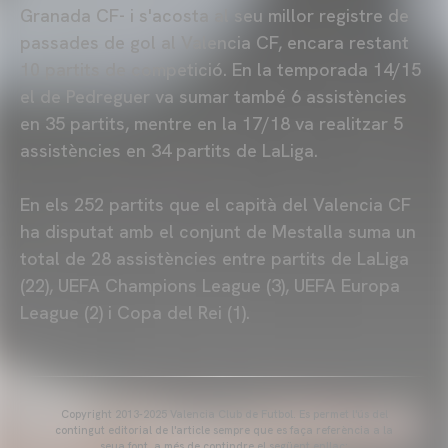
Granada CF- i s'acosta al seu millor registre de
passades de gol al Valencia CF, encara restant
10 partits de competició. En la temporada 14/15
el de Pedreguer va sumar també 6 assistències
en 35 partits, mentre en la 17/18 va realitzar 5
assistències en 34 partits de LaLiga.
En els 252 partits que el capità del Valencia CF
ha disputat amb el conjunt de Mestalla suma un
total de 28 assistències entre partits de LaLiga
(22), UEFA Champions League (3), UEFA Europa
League (2) i Copa del Rei (1).
Copyright 2013-2025 Valencia Club de Futbol. Es permet l'ús del
contingut editorial de l'article sempre que es faça referència a la
seua font, a més de contindre el següent enllaç: