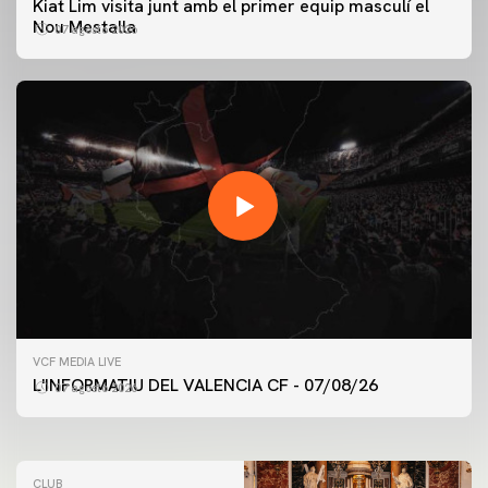
Kiat Lim visita junt amb el primer equip masculí el
Nou Mestalla
07 agosto 2026
PRIMER EQUIP
VCF MEDIA LIVE
ENTRENAMENT DEL VALENCIA CF 7/8/2026
L'INFORMATIU DEL VALENCIA CF - 07/08/26
07 agosto 2026
07 agosto 2026
CLUB