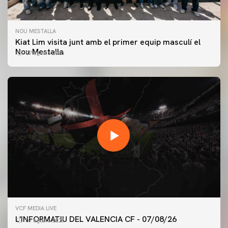
NOU MESTALLA
Kiat Lim visita junt amb el primer equip masculí el
Nou Mestalla
07 agosto 2026
PRIMER EQUIP
VCF MEDIA LIVE
ENTRENAMENT DEL VALENCIA CF 7/8/2026
L'INFORMATIU DEL VALENCIA CF - 07/08/26
07 agosto 2026