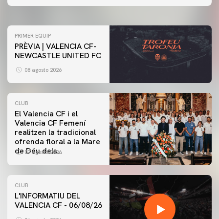
07 agosto 2026
PRIMER EQUIP
PRÈVIA | VALENCIA CF-
NEWCASTLE UNITED FC
08 agosto 2026
CLUB
El Valencia CF i el
Valencia CF Femení
realitzen la tradicional
ofrenda floral a la Mare
de Déu dels
07 agosto 2026
Desamparats
CLUB
L'INFORMATIU DEL
VALENCIA CF - 06/08/26