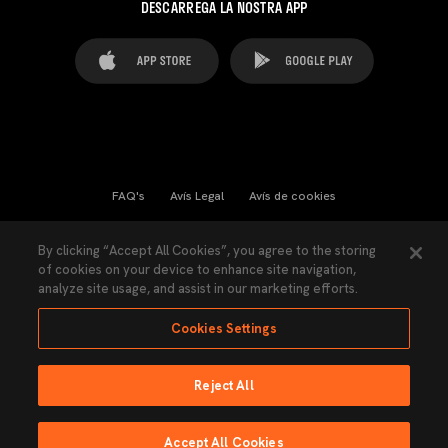
DESCARREGA LA NOSTRA APP
FAQ's
Avís Legal
Avís de cookies
Cookies Settings
Contactes
Premsa
By clicking “Accept All Cookies”, you agree to the storing
of cookies on your device to enhance site navigation,
Llei de Transparència
Política de Privacitat
analyze site usage, and assist in our marketing efforts.
Accessibilitat
Cookies Settings
Reject All
Ninguna parte de esta página puede ser reproducida sin el permiso del Valencia
CF © 2026 Valencia CF.
Accept All Cookies