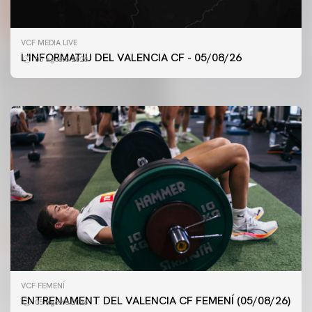
PRIMER EQUIP
VCF MEDIA LIVE
ENTRENAMENT DEL VALENCIA CF 5/8/2026
L'INFORMATIU DEL VALENCIA CF - 05/08/26
05 agosto 2026
05 agosto 2026
VCF FEMENÍ
ENTRENAMENT DEL VALENCIA CF FEMENÍ (05/08/26)
05 agosto 2026