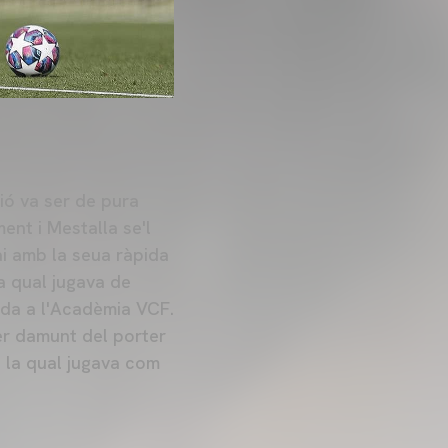
ió va ser de pura
ent i Mestalla se'l
i amb la seua ràpida
la qual jugava de
ada a l'Acadèmia VCF.
per damunt del porter
n la qual jugava com