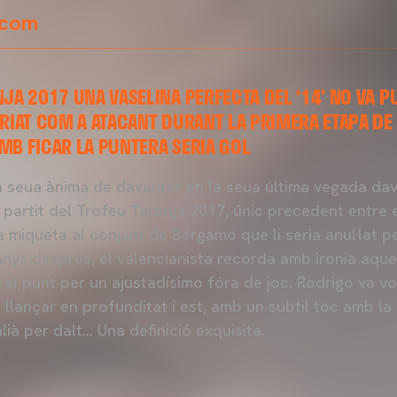
.com
NJA 2017 UNA VASELINA PERFECTA DEL ‘14’ NO VA 
CRIAT COM A ATACANT DURANT LA PRIMERA ETAPA DE
MB FICAR LA PUNTERA SERIA GOL
 seua ànima de davanter en la seua última vegada dav
 el partit del Trofeu Taronja 2017, únic precedent entre 
a miqueta al conjunt de Bérgamo que li seria anul·lat 
anys després, el valencianista recorda amb ironia aque
r el punt per un ajustadísimo fóra de joc. Rodrigo va vo
 va llançar en profunditat i est, amb un subtil toc amb l
lià per dalt… Una definició exquisita.