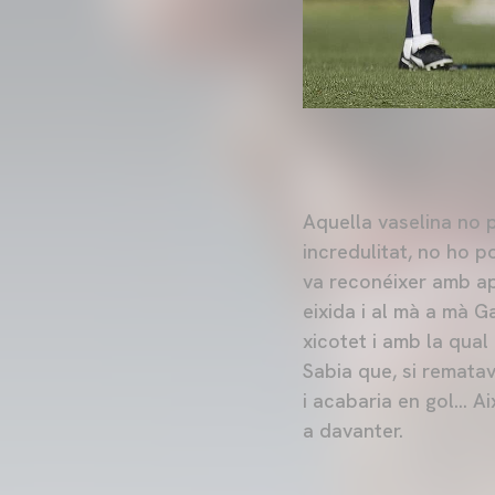
Aquella vaselina no p
incredulitat, no ho p
va reconéixer amb ap
eixida i al mà a mà G
xicotet i amb la qua
Sabia que, si rematav
i acabaria en gol… A
a davanter.