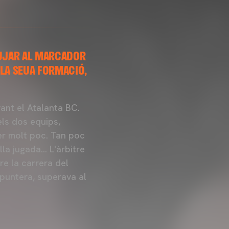
PUJAR AL MARCADOR
 LA SEUA FORMACIÓ,
ant el Atalanta BC.
els dos equips,
per molt poc. Tan poc
lla jugada… L'àrbitre
re la carrera del
a puntera, superava al