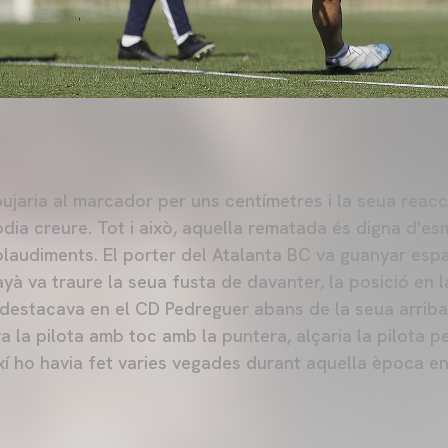
ujaria al marcador per uns centímetres i la seua reacc
odia creure. Tot i això, aquella rematada és digna d'esm
laudiments. El porter del Atalanta BC va guanyar espa
ayà va traure la seua fusta de davanter, la posició en 
l destacava en el CD Pedreguer abans de la seua arrib
a la pilota amb toc amb la puntera, alçaria la pilota 
ixí ho havia fet varies vegades durant aquella època e