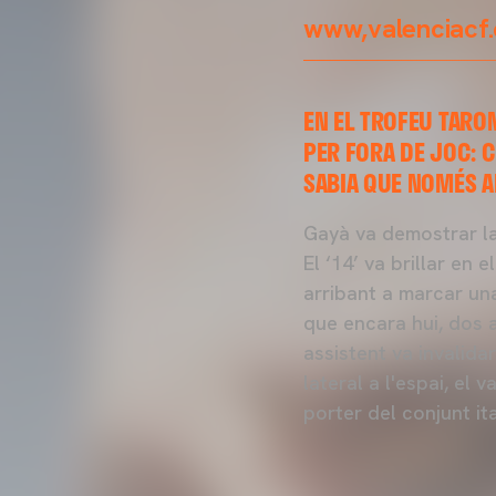
www,valenciacf
EN EL TROFEU TARO
PER FORA DE JOC: 
SABIA QUE NOMÉS A
Gayà va demostrar la
El ‘14’ va brillar en
arribant a marcar un
que encara hui, dos 
assistent va invalida
lateral a l'espai, el
porter del conjunt ita