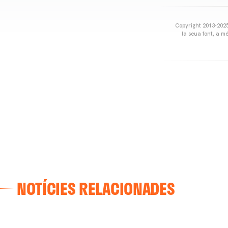
Copyright 2013-2025 
la seua font, a m
NOTÍCIES RELACIONADES
VALENCIA CF
ENTRENAMENT DEL VALENCIA CF 04/03/26
04 marzo 2026