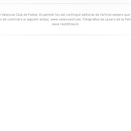
Valencia Club de Futbol. Es permet l'ús del contingut editorial de l'article sempre que
és de contindre el següent enllaç: www.valenciacf.com. Fotografies de Lázaro de la Peñ
seua reutilització.