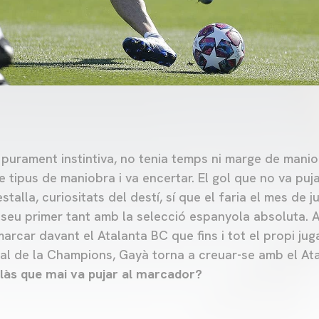
purament instintiva, no tenia temps ni marge de manio
re tipus de maniobra i va encertar. El gol que no va puj
alla, curiositats del destí, sí que el faria el mes de ju
 seu primer tant amb la selecció espanyola absoluta. A
arcar davant el Atalanta BC que fins i tot el propi jug
inal de la Champions, Gayà torna a creuar-se amb el A
olàs que mai va pujar al marcador?