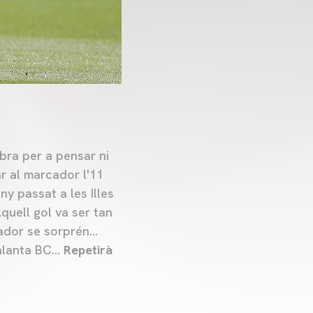
bra per a pensar ni
ar al marcador l'11
ny passat a les Illes
quell gol va ser tan
ador se sorprén...
talanta BC…
Repetirà