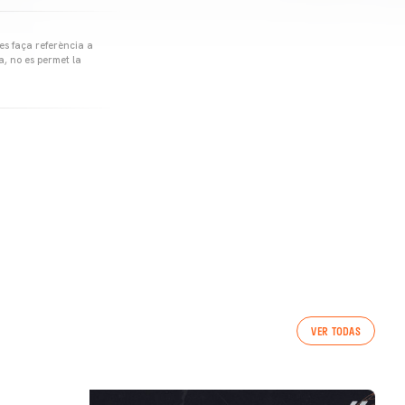
 es faça referència a
a, no es permet la
VER TODAS