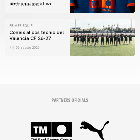
amb una iniciativa
07 agosto 2026
especial al Trofeu
Taronja
PRIMER EQUIP
Coneix al cos tècnic del
Valencia CF 26-27
06 agosto 2026
PARTNERS OFICIALS