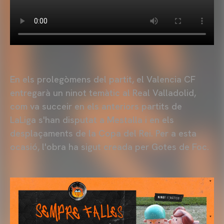
En els prolegòmens del partit, el Valencia CF
entregarà un ninot temàtic al Real Valladolid,
com va succeir en els anteriors partits de
LaLiga s'han disputat a Mestalla i en els
desplaçaments de la Copa del Rei. Per a esta
ocasió, l'obra ha sigut creada per Gotes de Foc.