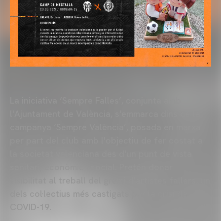
La iniciativa ‘Sempre Falles’, conjunta amb
l'Ajuntament de València, s'emmarca dins de la
campanya ‘Sempre València’, posada en marxa
per part del club amb l'objectiu de fer costat a
la societat valenciana des d'un punt de vista
sanitari, econòmic i social. Pretén donar
visibilitat al treball del gremi d'artistes fallers, un
dels col·lectius més castigats per la crisi del
COVID-19.