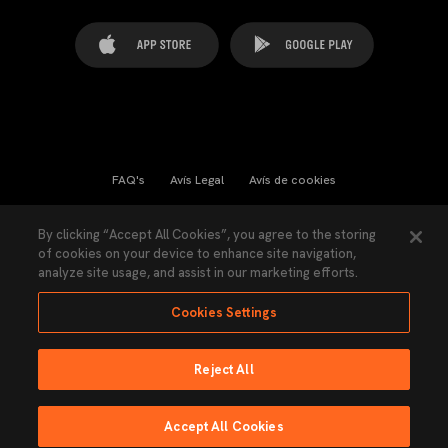
FAQ's
Avís Legal
Avís de cookies
Cookies Settings
Contactes
Premsa
By clicking “Accept All Cookies”, you agree to the storing
of cookies on your device to enhance site navigation,
Llei de Transparència
Política de Privacitat
analyze site usage, and assist in our marketing efforts.
Accessibilitat
Cookies Settings
Reject All
Ninguna parte de esta página puede ser reproducida sin el permiso del Valencia
CF © 2026 Valencia CF.
Accept All Cookies
Fet per Lobo
EMISSIÓ EN DIRECTE