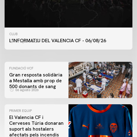
PRIMER EQUIP
CLUB
ENTRENAMENT DEL VALENCIA CF 6/8/2026
L'INFORMATIU DEL VALENCIA CF - 06/08/26
06 agosto 2026
06 agosto 2026
FUNDACIÓ VCF
Gran resposta solidària
a Mestalla amb prop de
500 donants de sang
06 agosto 2026
PRIMER EQUIP
El Valencia CF i
Cerveses Túria donaran
suport als hostalers
afectats pels incendis