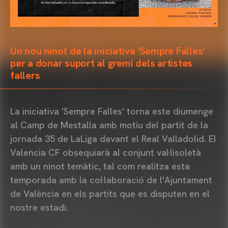
Un nou ninot de la iniciativa 'Sempre Falles'
per a donar suport al gremi dels artistes
fallers
La iniciativa 'Sempre Falles' torna este diumenge
al Camp de Mestalla amb motiu del partit de la
jornada 35 de LaLiga davant el Real Valladolid. El
Valencia CF obsequiarà al conjunt val·lisoletà
amb un ninot temàtic, tal com realitza esta
temporada amb la col·laboració de l'Ajuntament
de València en els partits que es disputen en el
nostre estadi.