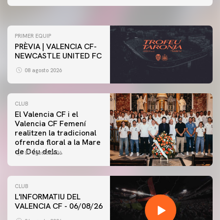
07 agosto 2026
PRIMER EQUIP
PRÈVIA | VALENCIA CF-
NEWCASTLE UNITED FC
08 agosto 2026
CLUB
El Valencia CF i el
Valencia CF Femení
realitzen la tradicional
ofrenda floral a la Mare
de Déu dels
07 agosto 2026
Desamparats
CLUB
L'INFORMATIU DEL
VALENCIA CF - 06/08/26