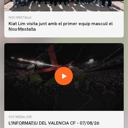
NOU MESTALLA
Kiat Lim visita junt amb el primer equip masculí el
Nou Mestalla
07 agosto 2026
PRIMER EQUIP
VCF MEDIA LIVE
ENTRENAMENT DEL VALENCIA CF 7/8/2026
L'INFORMATIU DEL VALENCIA CF - 07/08/26
07 agosto 2026