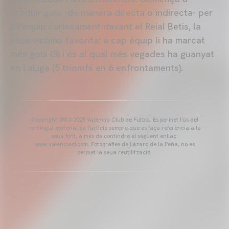
produir gols -de manera directa o indirecta- per
a l'equip curiosament davant el Reial Betis, la
seua víctima favorita: a cap equip li ha marcat
més gols (3) i és al qual més vegades ha guanyat
en LaLiga (5 triomfs en 6 enfrontaments).
Copyright 2013-2025 Valencia Club de Futbol. Es permet l'ús del
contingut editorial de l'article sempre que es faça referència a la
seua font, a més de contindre el següent enllaç:
www.valenciacf.com. Fotografies de Lázaro de la Peña, no es
permet la seua reutilització.