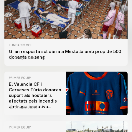
FUNDACIÓ VCF
Gran resposta solidària a Mestalla amb prop de 500
donants de sang
06 agosto 2026
PRIMER EQUIP
El Valencia CF i
Cerveses Túria donaran
suport als hostalers
afectats pels incendis
amb una iniciativa
07 agosto 2026
especial al Trofeu
Taronja
PRIMER EQUIP