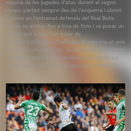
majoria de les jugades d'atac durant el segon
temps, partint sempre des de l'esquerra i obrint
bretxes en l'entramat defensiu del Real Betis.
Primer va arribar fins a línia de fons i va posar un
centre que a punt van estar de
rematar Kondogbia i Diakhaby. Només era un avís
del que vindria després. Té encara un gran marge
de millora, però el seu rendiment és una de les
notes més positives de la vesprada a Mestalla.