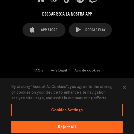
DESCARREGA LA NOSTRA APP
FAQ's
Avís Legal
Avís de cookies
Cookies Settings
Contactes
Premsa
By clicking “Accept All Cookies”, you agree to the storing
of cookies on your device to enhance site navigation,
Llei de Transparència
Política de Privacitat
analyze site usage, and assist in our marketing efforts.
Accessibilitat
Cookies Settings
Reject All
Ninguna parte de esta página puede ser reproducida sin el permiso del Valencia