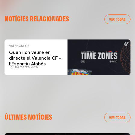
VALENCIA CF
NOTÍCIES RELACIONADES
ENTRENAMENT DEL VALENCIA CF 04/03/26
VER TODAS
04 marzo 2026
VALENCIA CF
Quan i on veure en
directe el Valencia CF –
l’Esportiu Alabés
03 marzo 2026
ÚLTIMES NOTÍCIES
VER TODAS