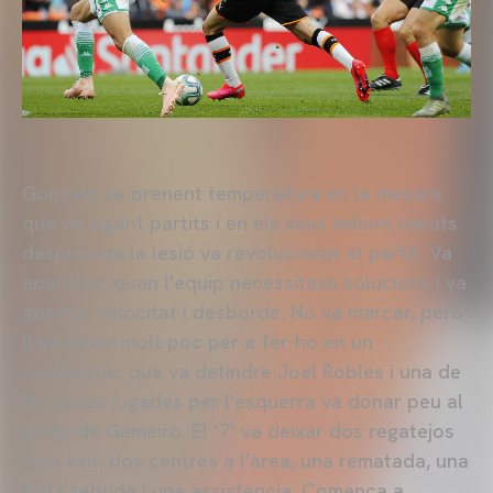
Gonçalo va prenent temperatura en la mesura
que va jugant partits i en els seus millors minuts
després de la lesió va revolucionar el partit. Va
aparéixer quan l'equip necessitava solucions i va
aportar velocitat i desborde. No va marcar, però
li va faltar molt poc per a fer-ho en un
contraatac que va detindre Joel Robles i una de
les seues jugades per l'esquerra va donar peu al
golàs de Gameiro. El ‘7’ va deixar dos regatejos
amb èxit, dos centres a l'àrea, una rematada, una
falta rebuda i una assistència. Comença a