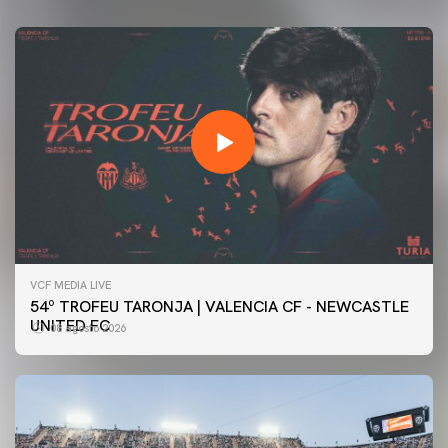
VCF MEDIA LIVE
54º TROFEU TARONJA | VALENCIA CF - NEWCASTLE
UNITED FC
08 agosto 2026