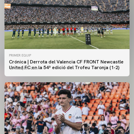
PRIMER EQUIP
Crónica | Derrota del Valencia CF FRONT Newcastle
United FC en la 54ª edició del Trofeu Taronja (1-2)
08 agosto 2026