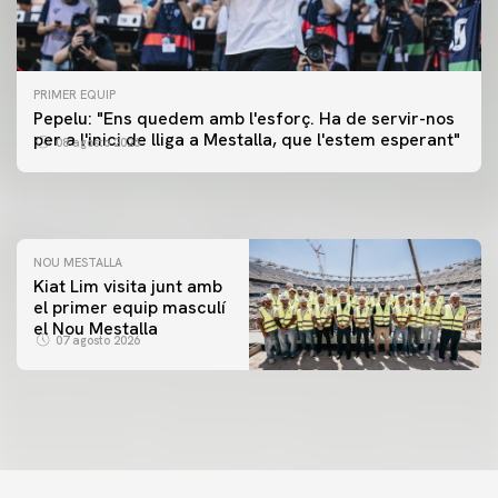
PRIMER EQUIP
PRIMER EQUIP
Pepelu: "Ens quedem amb l'esforç. Ha de servir-nos
📸 #ValenciaNUFC
PRIMER EQUIP
per a l'inici de lliga a Mestalla, que l'estem esperant"
08 agosto 2026
MESTALLA 📍
08 agosto 2026
08 agosto 2026
NOU MESTALLA
Kiat Lim visita junt amb
el primer equip masculí
el Nou Mestalla
07 agosto 2026