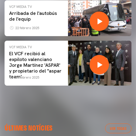
VCF MEDIA TV
Arribada de l'autobús
de l'equip
22 febrero 2025
VCF MEDIA TV
El VCF recibió al
expiloto valenciano
Jorge Martínez 'ASPAR'
y propietario del ''aspar
team'
09 febrero 2025
ÚLTIMES NOTÍCIES
VER TODAS