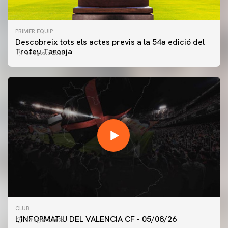
PRIMER EQUIP
Descobreix tots els actes previs a la 54a edició del
Trofeu Taronja
06 agosto 2026
PRIMER EQUIP
CLUB
ENTRENAMENT DEL VALENCIA CF 5/8/2026
L'INFORMATIU DEL VALENCIA CF - 05/08/26
05 agosto 2026