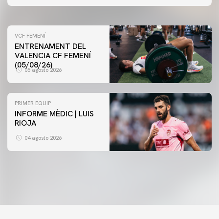
05 agosto 2026
VCF FEMENÍ
ENTRENAMENT DEL
VALENCIA CF FEMENÍ
(05/08/26)
05 agosto 2026
PRIMER EQUIP
INFORME MÈDIC | LUIS
RIOJA
VCF FEMENÍ
ENTRENAMENT DEL VALENCIA CF FEMENÍ (04/08/26)
04 agosto 2026
04 agosto 2026