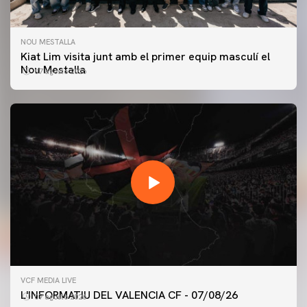
NOU MESTALLA
Kiat Lim visita junt amb el primer equip masculí el
Nou Mestalla
07 agosto 2026
PRIMER EQUIP
VCF MEDIA LIVE
ENTRENAMENT DEL VALENCIA CF 7/8/2026
L'INFORMATIU DEL VALENCIA CF - 07/08/26
07 agosto 2026