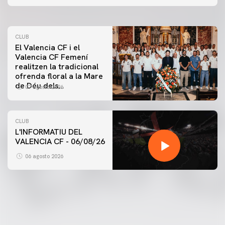
07 agosto 2026
CLUB
El Valencia CF i el
Valencia CF Femení
realitzen la tradicional
ofrenda floral a la Mare
de Déu dels
07 agosto 2026
Desamparats
CLUB
L'INFORMATIU DEL
VALENCIA CF - 06/08/26
PRIMER EQUIP
ENTRENAMENT DEL VALENCIA CF 6/8/2026
06 agosto 2026
06 agosto 2026