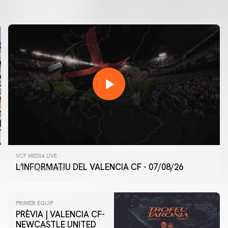
VCF MEDIA LIVE
L'INFORMATIU DEL VALENCIA CF - 07/08/26
07 agosto 2026
PRIMER EQUIP
PRÈVIA | VALENCIA CF-
NEWCASTLE UNITED