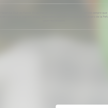
Valencia Club de Futbol. Es permet l'ús del contingut editorial de l'article sempre que
és de contindre el següent enllaç: www.valenciacf.com. Fotografies de Lázaro de la Peñ
seua reutilització.