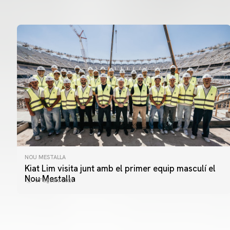
NOU MESTALLA
Kiat Lim visita junt amb el primer equip masculí el
Nou Mestalla
07 agosto 2026