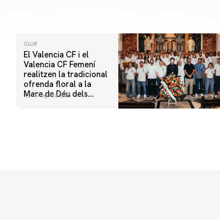
CLUB
El Valencia CF i el
Valencia CF Femení
realitzen la tradicional
ofrenda floral a la
Mare de Déu dels
07 agosto 2026
Desamparats