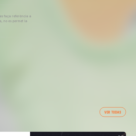
 es faça referència a
a, no es permet la
VER TODAS