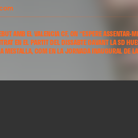
.com
EBUT AMB EL VALENCIA CF, ON “ESPERE ASSENTAR-M
NTRAT EN EL PARTIT DEL DISSABTE DAVANT LA SD HU
A MESTALLA, COM EN LA JORNADA INAUGURAL DE LA