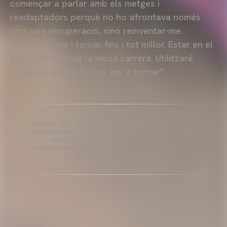
començar a parlar amb els metges i
readaptadors perquè no ho afrontava només
com una recuperació, sinó reinventar-me.
Recuperar-me i tornar fins i tot millor. Estar en el
millor moment de la meua carrera. Utilitzaré
totes les meues forces per a tornar".
Copyright 2013-2025 Valencia Club de Futbol. Es permet l'ús del
contingut editorial de l'article sempre que es faça referència a la
seua font, a més de contindre el següent enllaç:
www.valenciacf.com. Fotografies de Lázaro de la Peña, no es
permet la seua reutilització.