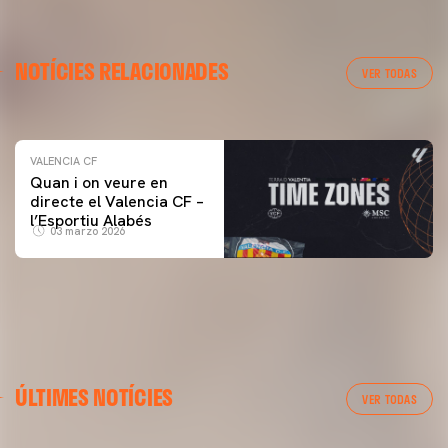
VALENCIA CF
NOTÍCIES RELACIONADES
ENTRENAMENT DEL VALENCIA CF 04/03/26
VER TODAS
04 marzo 2026
VALENCIA CF
Quan i on veure en
directe el Valencia CF –
l’Esportiu Alabés
03 marzo 2026
ÚLTIMES NOTÍCIES
VER TODAS