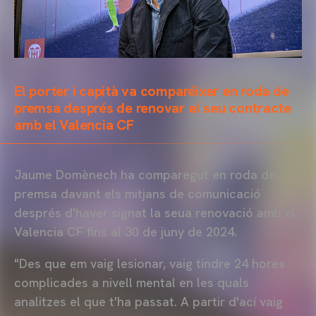
El porter i capità va comparéixer en roda de
premsa després de renovar el seu contracte
amb el Valencia CF
Jaume Domènech ha comparegut en roda de
premsa davant els mitjans de comunicació
després d'haver signat la seua renovació amb el
Valencia CF fins al 30 de juny de 2024.
"Des que em vaig lesionar, vaig tindre 24 hores
complicades a nivell mental en les quals
analitzes el que t'ha passat. A partir d'ací vaig