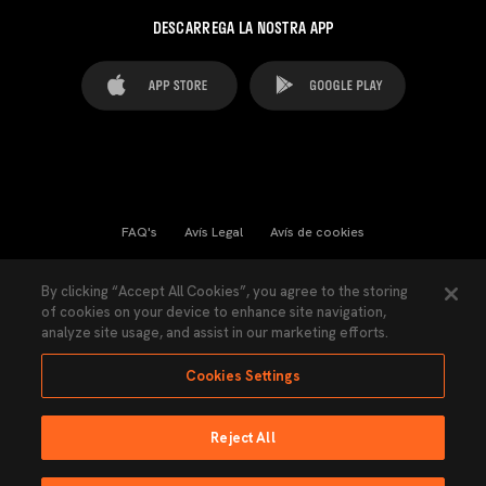
DESCARREGA LA NOSTRA APP
FAQ's
Avís Legal
Avís de cookies
Cookies Settings
Contactes
Premsa
By clicking “Accept All Cookies”, you agree to the storing
of cookies on your device to enhance site navigation,
Llei de Transparència
Política de Privacitat
analyze site usage, and assist in our marketing efforts.
Accessibilitat
Cookies Settings
Reject All
Ninguna parte de esta página puede ser reproducida sin el permiso del Valencia