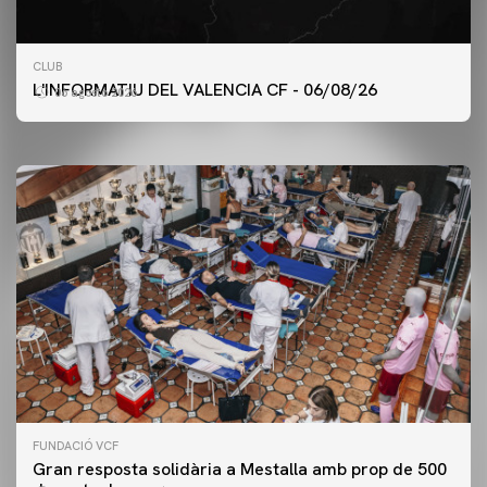
PRIMER EQUIP
CLUB
ENTRENAMENT DEL VALENCIA CF 6/8/2026
L'INFORMATIU DEL VALENCIA CF - 06/08/26
06 agosto 2026
06 agosto 2026
FUNDACIÓ VCF
Gran resposta solidària a Mestalla amb prop de 500