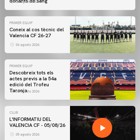
donants de sang
06 agosto 2026
PRIMER EQUIP
Coneix al cos tècnic del
Valencia CF 26-27
06 agosto 2026
PRIMER EQUIP
Descobreix tots els
actes previs a la 54a
edició del Trofeu
Taronja
06 agosto 2026
CLUB
L'INFORMATIU DEL
VALENCIA CF - 05/08/26
05 agosto 2026