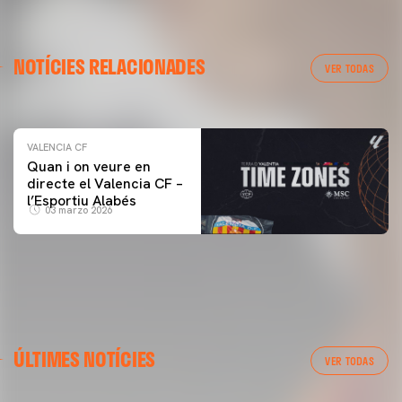
VALENCIA CF
NOTÍCIES RELACIONADES
ENTRENAMENT DEL VALENCIA CF 04/03/26
VER TODAS
04 marzo 2026
VALENCIA CF
Quan i on veure en
directe el Valencia CF –
l’Esportiu Alabés
03 marzo 2026
ÚLTIMES NOTÍCIES
VER TODAS