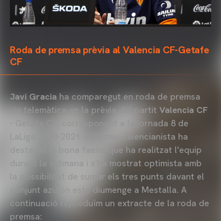
Roda de premsa prèvia al Valencia CF-Getafe
CF
Javi Gracia
ha comparegut en roda de premsa
via telemàtica en la prèvia del partit
Valencia CF
- Getafe CF, corresponent a la jornada 8 de
LaLiga 2020-2021. El tècnic valencianista ha
destacat la bona faena que ha realitzat l'equip
durant la setmana i s'ha mostrat optimista amb
la possibilitat de sumar els tres punts davant el
conjunt azulón este diumenge a Mestalla. A
continuació reproduïm un extracte de la roda de
premsa: