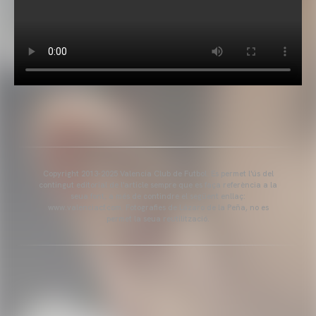
Copyright 2013-2025 Valencia Club de Futbol. Es permet l'ús del
contingut editorial de l'article sempre que es faça referència a la
seua font, a més de contindre el següent enllaç:
www.valenciacf.com. Fotografies de Lázaro de la Peña, no es
permet la seua reutilització.