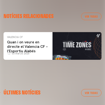
VALENCIA CF
NOTÍCIES RELACIONADES
ENTRENAMENT DEL VALENCIA CF 04/03/26
VER TODAS
04 marzo 2026
VALENCIA CF
Quan i on veure en
directe el Valencia CF –
l’Esportiu Alabés
03 marzo 2026
ÚLTIMES NOTÍCIES
VER TODAS