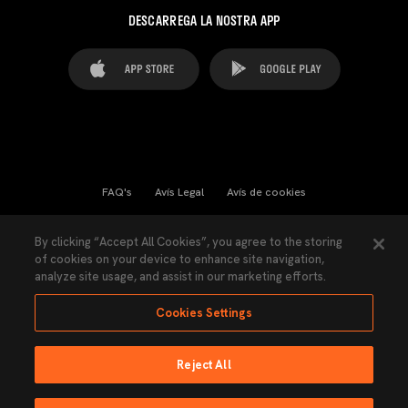
DESCARREGA LA NOSTRA APP
FAQ's
Avís Legal
Avís de cookies
Cookies Settings
Contactes
Premsa
By clicking “Accept All Cookies”, you agree to the storing
of cookies on your device to enhance site navigation,
Llei de Transparència
Política de Privacitat
analyze site usage, and assist in our marketing efforts.
Accessibilitat
Cookies Settings
Reject All
Ninguna parte de esta página puede ser reproducida sin el permiso del Valencia
CF © 2026 Valencia CF.