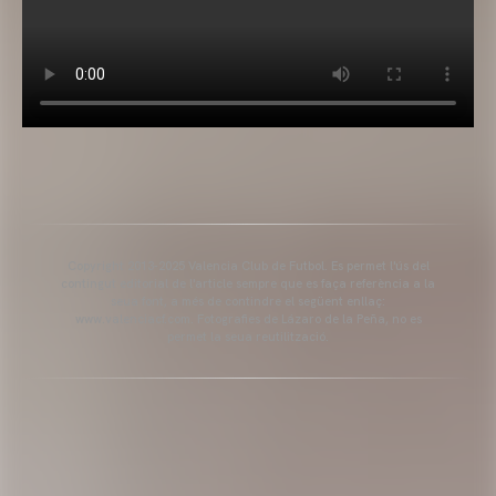
Copyright 2013-2025 Valencia Club de Futbol. Es permet l'ús del
contingut editorial de l'article sempre que es faça referència a la
seua font, a més de contindre el següent enllaç:
www.valenciacf.com. Fotografies de Lázaro de la Peña, no es
permet la seua reutilització.