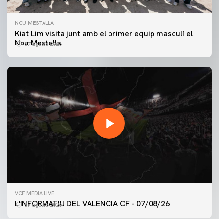
NOU MESTALLA
Kiat Lim visita junt amb el primer equip masculí el
Nou Mestalla
07 agosto 2026
PRIMER EQUIP
VCF MEDIA LIVE
ENTRENAMENT DEL VALENCIA CF 7/8/2026
L'INFORMATIU DEL VALENCIA CF - 07/08/26
07 agosto 2026
07 agosto 2026