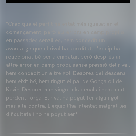
"Crec que el partit ha estat més igualat en el
començament, però els errors en camp propi o
en passades senzilles, hem concedit un
avantatge que el rival ha aprofitat. L'equip ha
reaccionat bé per a empatar, però després un
altre error en camp propi, sense pressió del rival,
hem concedit un altre gol. Després del descans
hem eixit bé, hem tingut el pal de Gonçalo i de
Kevin. Després han vingut els penals i hem anat
perdent força. El rival ha pogut fer algun gol
més a la contra. L'equip l'ha intentat malgrat les
dificultats i no ha pogut ser".