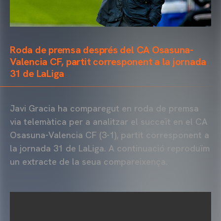
Roda de premsa després del CA Osasuna-
Valencia CF, partit corresponent a la jornada
31 de LaLiga
Javi Gracia ha comparegut en roda de premsa
via telemàtica per a analitzar el succeït en el CA
Osasuna-Valencia CF (3-1), partit corresponent a
la jornada 31 de LaLiga. A continuació reproduïm
un extracte de la seua compareixença.