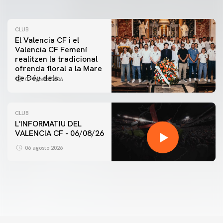
CLUB
El Valencia CF i el
Valencia CF Femení
realitzen la tradicional
ofrenda floral a la Mare
de Déu dels
07 agosto 2026
Desamparats
CLUB
L'INFORMATIU DEL
VALENCIA CF - 06/08/26
PRIMER EQUIP
ENTRENAMENT DEL VALENCIA CF 6/8/2026
06 agosto 2026
06 agosto 2026