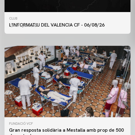
PRIMER EQUIP
CLUB
ENTRENAMENT DEL VALENCIA CF 6/8/2026
L'INFORMATIU DEL VALENCIA CF - 06/08/26
06 agosto 2026
06 agosto 2026
FUNDACIÓ VCF
Gran resposta solidària a Mestalla amb prop de 500