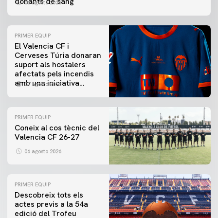
donants de sang
06 agosto 2026
PRIMER EQUIP
El Valencia CF i
Cerveses Túria donaran
suport als hostalers
afectats pels incendis
amb una iniciativa
07 agosto 2026
especial al Trofeu
Taronja
PRIMER EQUIP
Coneix al cos tècnic del
Valencia CF 26-27
06 agosto 2026
PRIMER EQUIP
Descobreix tots els
actes previs a la 54a
edició del Trofeu