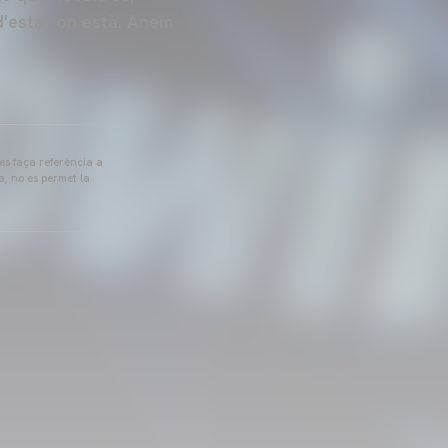
d'estar on està. Anem
 es faça referència a
a, no es permet la