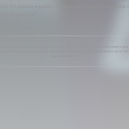
és. En aqueix equilibri de gols ha trobat les opcions 
usió de guanyar".
Valencia Club de Futbol. Es permet l'ús del contingut editorial de l'article sempre que
és de contindre el següent enllaç: www.valenciacf.com. Fotografies de Lázaro de la Peñ
seua reutilització.