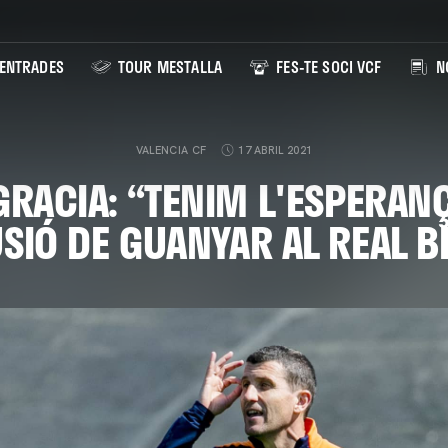
ENTRADES
TOUR MESTALLA
FES-TE SOCI VCF
NO
VALENCIA CF
17 ABRIL 2021
GRACIA: “TENIM L'ESPERANÇ
USIÓ DE GUANYAR AL REAL B