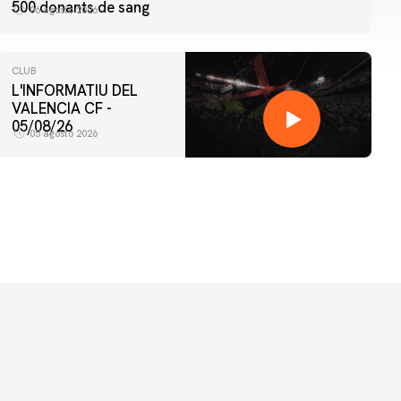
500 donants de sang
06 agosto 2026
CLUB
L'INFORMATIU DEL
VALENCIA CF -
05/08/26
05 agosto 2026