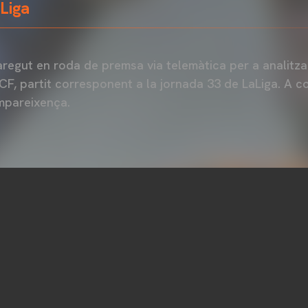
Liga
regut en roda de premsa via telemàtica per a analitzar
 CF, partit corresponent a la jornada 33 de LaLiga. A 
mpareixença.