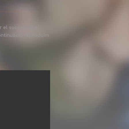
 el succeït en el
continuació reproduïm