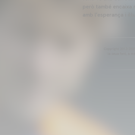
però també encaixa m
amb l'esperança i il·l
Copyright 2013-2025 
la seua font, a m