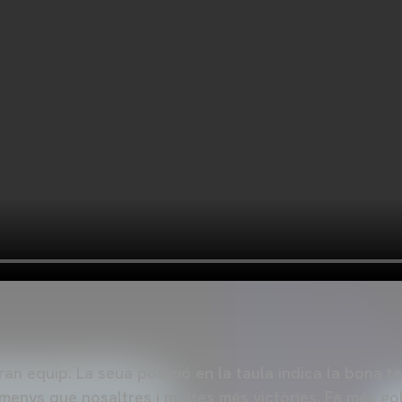
gran equip. La seua posició en la taula indica la bona
 menys que nosaltres i moltes més victòries. Fa més go