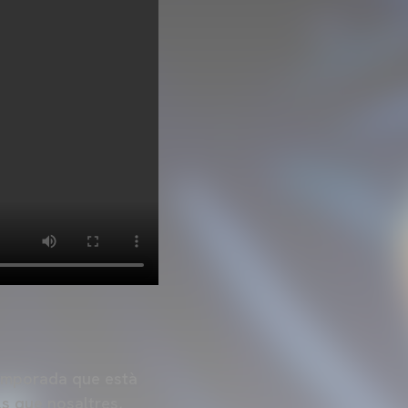
 temporada que està
ls que nosaltres,