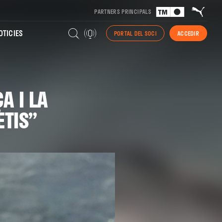
PARTNERS PRINCIPALS
TICIES
PORTAL DEL SOCI
ACCEDIR
A I LA
ETIS”