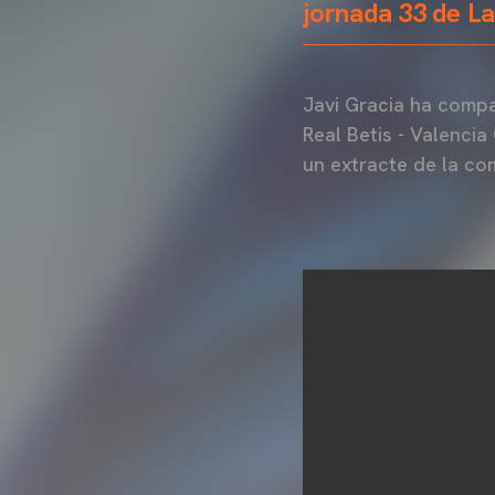
jornada 33 de La
Javi Gracia ha compa
Real Betis - Valencia
un extracte de la co