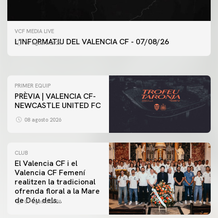
PRIMER EQUIP
VCF MEDIA LIVE
ENTRENAMENT DEL VALENCIA CF 7/8/2026
L'INFORMATIU DEL VALENCIA CF - 07/08/26
07 agosto 2026
07 agosto 2026
PRIMER EQUIP
PRÈVIA | VALENCIA CF-
NEWCASTLE UNITED FC
08 agosto 2026
CLUB
El Valencia CF i el
Valencia CF Femení
realitzen la tradicional
ofrenda floral a la Mare
de Déu dels
07 agosto 2026
Desamparats