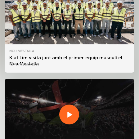
NOU MESTALLA
Kiat Lim visita junt amb el primer equip masculí el
Nou Mestalla
07 agosto 2026