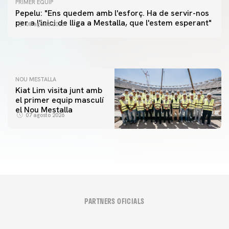
PRIMER EQUIP
PRIMER EQUIP
Pepelu: "Ens quedem amb l'esforç. Ha de servir-nos
📸 #ValenciaNUFC
PRIMER EQUIP
per a l'inici de lliga a Mestalla, que l'estem esperant"
08 agosto 2026
MESTALLA 📍
08 agosto 2026
08 agosto 2026
NOU MESTALLA
Kiat Lim visita junt amb
el primer equip masculí
el Nou Mestalla
07 agosto 2026
PARTNERS OFICIALS