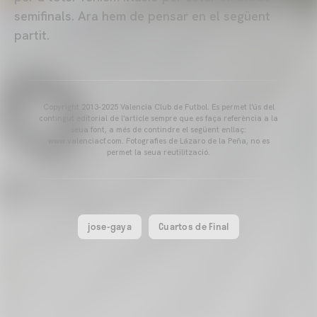
semifinals. Ara hem de pensar en el següent
partit.
Copyright 2013-2025 Valencia Club de Futbol. Es permet l'ús del
contingut editorial de l'article sempre que es faça referència a la
seua font, a més de contindre el següent enllaç:
www.valenciacf.com. Fotografies de Lázaro de la Peña, no es
permet la seua reutilització.
jose-gaya
Cuartos de Final
VALENCIA CF