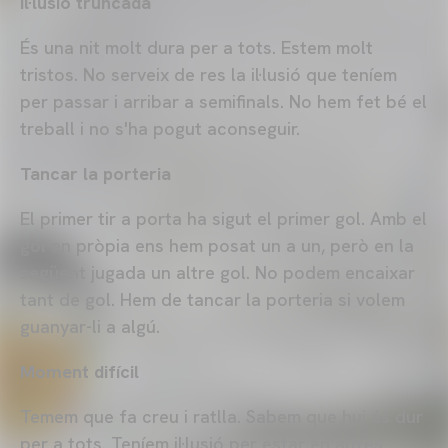
Il·lusió truncada
És una nit molt dura per a tots. Estem molt
tristos. No serveix de res la il·lusió que teníem
per passar i arribar a semifinals. No hem fet bé el
treball i no s'ha pogut aconseguir.
Tancar la porteria
El primer tir a porta ha sigut el primer gol. Amb el
gol en pròpia ens hem posat un a un, però en la
següent jugada un altre gol. No podem encaixar
tant de gol. Hem de tancar la porteria si volem
guanyar-li a algú.
Moment difícil
Temem que fa creu i ratlla. Sabem que hui és dur
per a tots. Teníem il·lusió per estar en altres