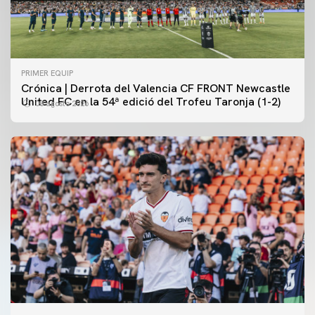
PRIMER EQUIP
Crónica | Derrota del Valencia CF FRONT Newcastle
United FC en la 54ª edició del Trofeu Taronja (1-2)
08 agosto 2026