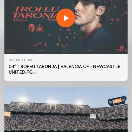
VCF MEDIA LIVE
54º TROFEU TARONJA | VALENCIA CF - NEWCASTLE
UNITED FC
08 agosto 2026