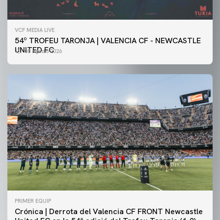
VCF MEDIA LIVE
54º TROFEU TARONJA | VALENCIA CF - NEWCASTLE
UNITED FC
08 agosto 2026
PRIMER EQUIP
Crónica | Derrota del Valencia CF FRONT Newcastle