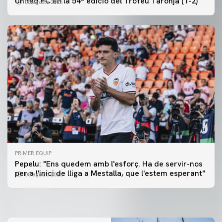
United FC en la 54ª edició del Trofeu Taronja (1-2)
08 agosto 2026
PRIMER EQUIP
PRIMER EQUIP
Pepelu: "Ens quedem amb l'esforç. Ha de servir-nos
📸 #ValenciaNUFC
PRIMER EQUIP
per a l'inici de lliga a Mestalla, que l'estem esperant"
08 agosto 2026
MESTALLA 📍
08 agosto 2026
08 agosto 2026