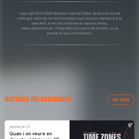
Copyright 2013-2025 Valencia Club de Futbol. Es permet l'ús del
contingut editorial de l'article sempre que es faça referència a la
seua font, a més de contindre el següent enllaç:
www.valenciacf.com. Fotografies de Lázaro de la Peña, no es
permet la seua reutilització.
VALENCIA CF
NOTÍCIES RELACIONADES
ENTRENAMENT DEL VALENCIA CF 04/03/26
VER TODAS
04 marzo 2026
VALENCIA CF
Quan i on veure en