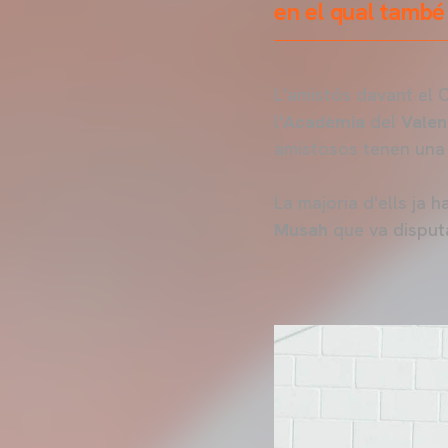
en el qual també
L'amistós davant el 
l'
Acadèmia
del
Valen
amistosos tenen una 
La majoria d'ells ja 
Musah
que va disputa