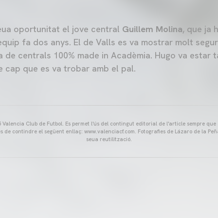
eua oportunitat el jove central
Guillem Molina
, que ja 
equip fa dos anys. El de Valls es va mostrar molt seg
la de centrals 100% made in Acadèmia. Hugo va estar 
 cap que es va trobar amb el pal.
Valencia Club de Futbol. Es permet l'ús del contingut editorial de l'article sempre que
és de contindre el següent enllaç: www.valenciacf.com. Fotografies de Lázaro de la Peñ
seua reutilització.