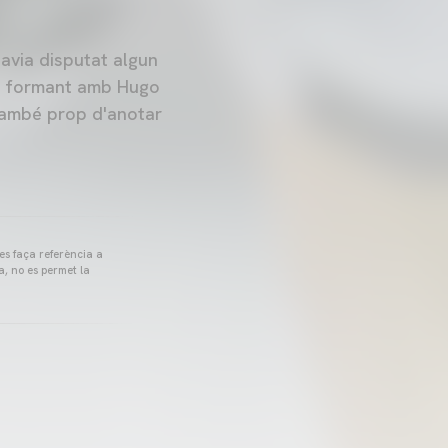
havia disputat algun
ur formant amb Hugo
també prop d'anotar
 es faça referència a
a, no es permet la