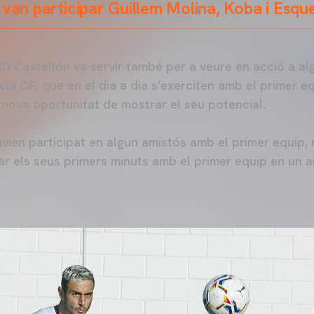
 van participar Guillem Molina, Koba i Esqu
CD Castellón va servir també per a veure en acció a al
cia CF
, que en el dia a dia s'exerciten amb el primer eq
nova oportunitat de mostrar el seu potencial.
havien participat en algun amistós amb el primer equip,
r els seus primers minuts amb el primer equip en un a