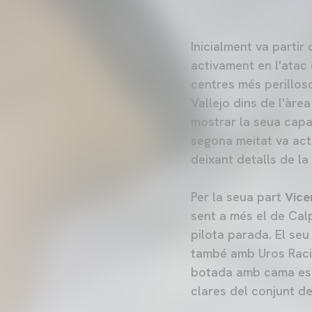
Inicialment va partir
activament en l'atac 
centres més perillos
Vallejo dins de l'àr
mostrar la seua capac
segona meitat va act
deixant detalls de la
Per la seua part
Vice
sent a més el de Cal
pilota parada. El seu
també amb Uros Racic
botada amb cama esqu
clares del conjunt de