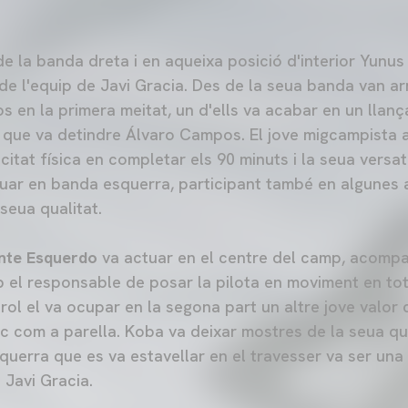
 de la banda dreta i en aqueixa posició d'interior Yunus
de l'equip de Javi Gracia. Des de la seua banda van ar
os en la primera meitat, un d'ells va acabar en un lla
ea que va detindre Álvaro Campos. El jove migcampista 
itat física en completar els 90 minuts i la seua versati
uar en banda esquerra, participant també en algunes a
 seua qualitat.
nte Esquerdo
va actuar en el centre del camp, acompa
p el responsable de posar la pilota en moviment en to
 rol el va ocupar en la segona part un altre jove valo
 com a parella. Koba va deixar mostres de la seua qua
erra que es va estavellar en el travesser va ser una
 Javi Gracia.