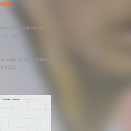
erdo
guns dels valors de
uip i en els
 no vaig agafar
Yunus
mistós.