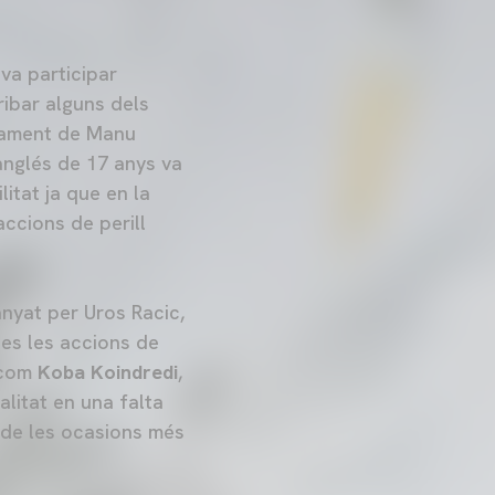
 va participar
ribar alguns dels
nçament de Manu
anglés de 17 anys va
litat ja que en la
ccions de perill
nyat per Uros Racic,
tes les accions de
r com
Koba Koindredi
,
litat en una falta
 de les ocasions més