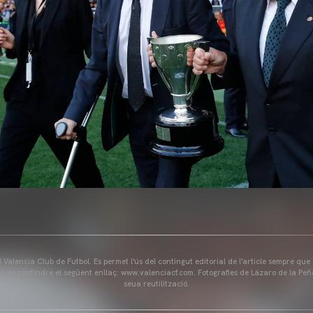
Valencia Club de Futbol. Es permet l'ús del contingut editorial de l'article sempre que
és de contindre el següent enllaç: www.valenciacf.com. Fotografies de Lázaro de la Peñ
seua reutilització.