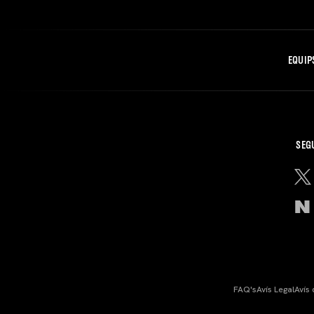
EQUIP
SEG
FAQ's
Avís Legal
Avís