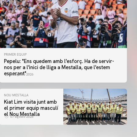
PRIMER EQUIP
Pepelu: "Ens quedem amb l'esforç. Ha de servir-
nos per a l'inici de lliga a Mestalla, que l'estem
esperant"
08 agosto 2026
NOU MESTALLA
Kiat Lim visita junt amb
el primer equip masculí
el Nou Mestalla
07 agosto 2026