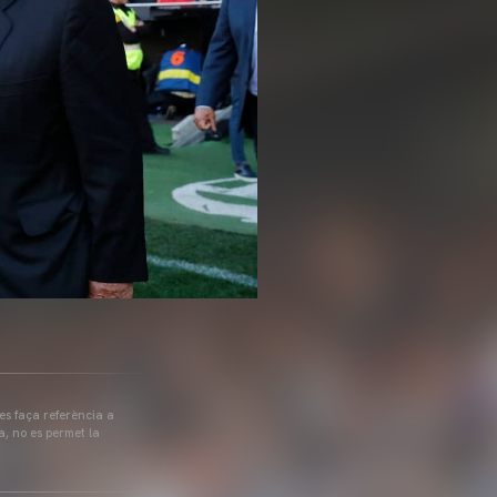
 es faça referència a
a, no es permet la