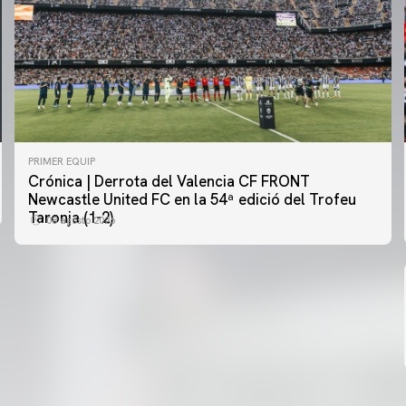
PRIMER EQUIP
Crónica | Derrota del Valencia CF FRONT
PRIMER EQUIP
Newcastle United FC en la 54ª edició del Trofeu
MESTALLA 📍
Taronja (1-2)
08 agosto 2026
08 agosto 2026