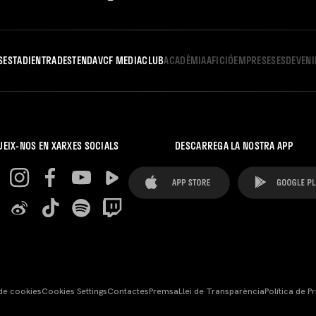
S
ESTADI
ENTRADES
TENDA
VCF MEDIA
CLUB
ACADÈMIA
AFICIÓ
EMPRESES
ESDEVEN
UEIX-NOS EN XARXES SOCIALS
DESCARREGA LA NOSTRA APP
 de cookies
Cookies Settings
Contactes
Premsa
Llei de Transparència
Política de Pr