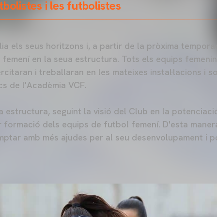
bolistes i les futbolistes
a els seus horitzons i, a partir de la pròxima tempora
 femení en la seua estructura. Tots els equips femeni
citaran i treballaran en les mateixes instal·lacions i s
ics de l'Acadèmia VCF.
a estructura, seguint la visió del Club en la potenciac
or formació dels equips de futbol femení. D'esta mane
omptar amb més ajudes per al seu desenvolupament i p