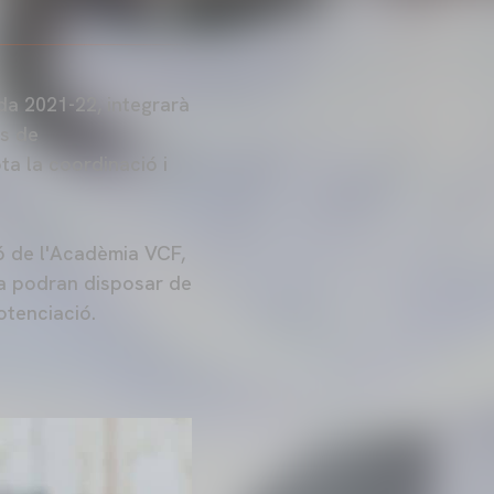
da 2021-22, integrarà
ns de
ota la coordinació i
ió de l'Acadèmia VCF,
ra podran disposar de
otenciació.