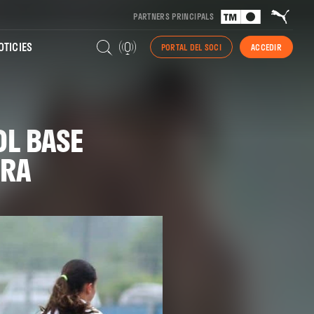
PARTNERS PRINCIPALS
TICIES
PORTAL DEL SOCI
ACCEDIR
OL BASE
URA