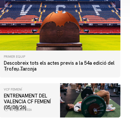
PRIMER EQUIP
Descobreix tots els actes previs a la 54a edició del
Trofeu Taronja
06 agosto 2026
VCF FEMENÍ
ENTRENAMENT DEL
VALENCIA CF FEMENÍ
(05/08/26)
05 agosto 2026