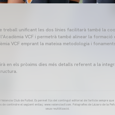
 treball unificant les dos línies facilitarà també la co
l'Acadèmia VCF i permetrà també alinear la formació de
dèmia VCF emprant la mateixa metodologia i fonaments
à en els pròxims dies més detalls referent a la integr
tructura.
Valencia Club de Futbol. Es permet l'ús del contingut editorial de l'article sempre que
és de contindre el següent enllaç: www.valenciacf.com. Fotografies de Lázaro de la Peñ
seua reutilització.