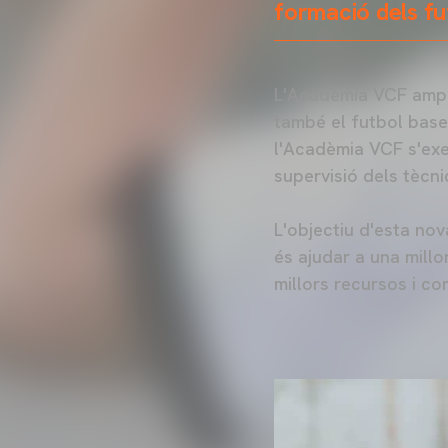
formació dels fut
L'Acadèmia VCF ampli
també el futbol base
l'Acadèmia VCF s'exer
supervisió dels tècn
L'objectiu d'esta nov
és ajudar a una mill
millors recursos i c