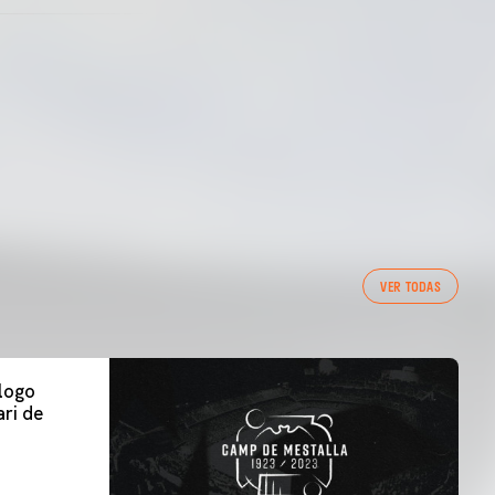
VER TODAS
 logo
ri de