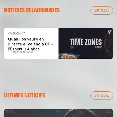
VALENCIA CF
NOTÍCIES RELACIONADES
ENTRENAMENT DEL VALENCIA CF 04/03/26
VER TODAS
04 marzo 2026
VALENCIA CF
Quan i on veure en
directe el Valencia CF –
l’Esportiu Alabés
03 marzo 2026
ÚLTIMES NOTÍCIES
VER TODAS