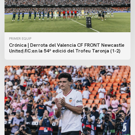
PRIMER EQUIP
Crónica | Derrota del Valencia CF FRONT Newcastle
United FC en la 54ª edició del Trofeu Taronja (1-2)
08 agosto 2026