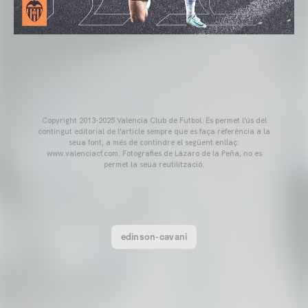
Copyright 2013-2025 Valencia Club de Futbol. Es permet l'ús del
contingut editorial de l'article sempre que es faça referència a la
seua font, a més de contindre el següent enllaç:
www.valenciacf.com. Fotografies de Lázaro de la Peña, no es
permet la seua reutilització.
edinson-cavani