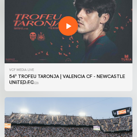
VCF MEDIA LIVE
54º TROFEU TARONJA | VALENCIA CF - NEWCASTLE
UNITED FC
08 agosto 2026