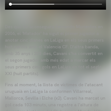
Des que ho aconseguira Fernando Morientes en
2006, el 'Matador' ha sigut el primer jugador a
anotar cinc dianes en LaLiga en els seus primers
huit partits amb el Valencia CF. D'altra banda,
amb 35 anys i 320 dies, Cavani s'ha convertit en
el segon jugador amb més edat a marcar els
seus primers cinc gols en LaLiga en tot el segle
XXI (huit partits).
Fins al moment, la llista de víctimes de l'atacant
uruguaià en LaLiga la conformen Villarreal,
Mallorca, Sevilla i Elche (x2). Cavani ha marcat un
gol cada 103 minuts, una registre a l'altura de