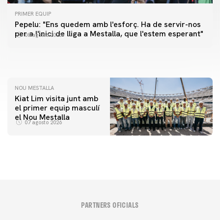
PRIMER EQUIP
PRIMER EQUIP
Pepelu: "Ens quedem amb l'esforç. Ha de servir-nos
📸 #ValenciaNUFC
PRIMER EQUIP
per a l'inici de lliga a Mestalla, que l'estem esperant"
08 agosto 2026
MESTALLA 📍
08 agosto 2026
08 agosto 2026
NOU MESTALLA
Kiat Lim visita junt amb
el primer equip masculí
el Nou Mestalla
07 agosto 2026
PARTNERS OFICIALS