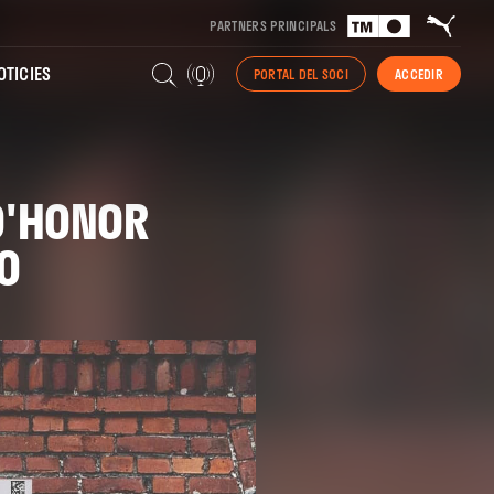
PARTNERS PRINCIPALS
TICIES
PORTAL DEL SOCI
ACCEDIR
 D'HONOR
IO