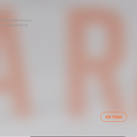
 es faça referència a
a, no es permet la
VER TODAS