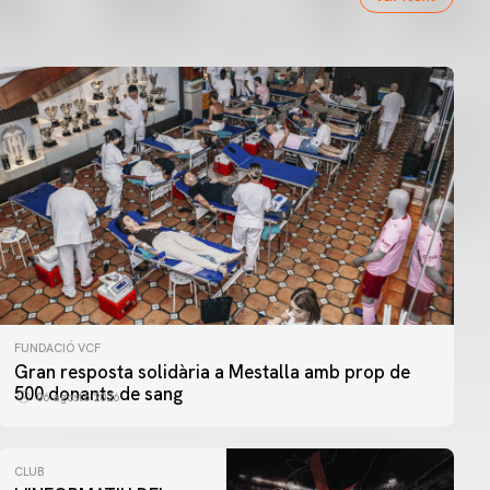
FUNDACIÓ VCF
Gran resposta solidària a Mestalla amb prop de
500 donants de sang
06 agosto 2026
CLUB