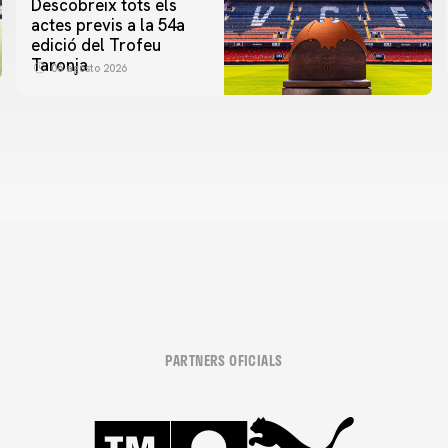
Descobreix tots els
actes previs a la 54a
edició del Trofeu
Taronja
06 agosto 2026
PARTNERS OFICIALS