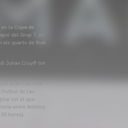
 en la
Copa de
mpió del Grup 7, es
n els quarts de final
adi Johan Cruyff tot
 per a la Final Four
l Futbol de Las
ptar tot el que
tòria entre Atlético
.00 hores).