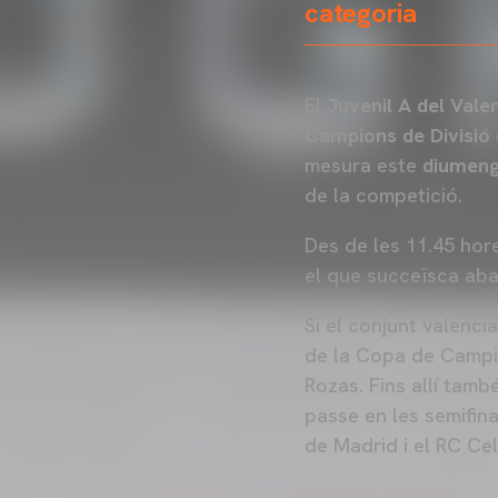
categoria
El
Juvenil A del Vale
Campions de Divisió 
mesura este
diumeng
de la competició.
Des de les 11.45 hor
el que succeïsca aba
Si el conjunt valencia
de la Copa de Campio
Rozas. Fins allí tam
passe en les semifina
de Madrid i el RC Celt