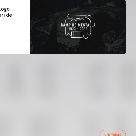
 logo
ri de
VER TODAS