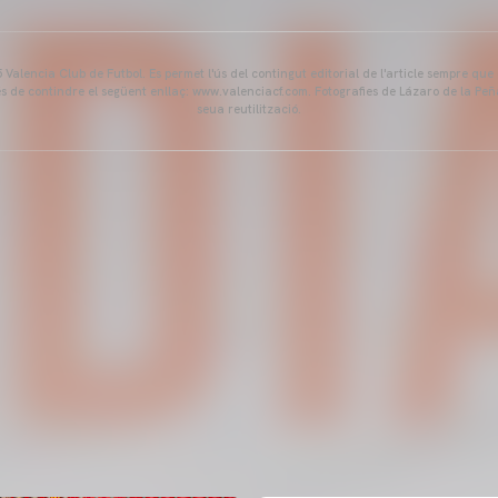
Valencia Club de Futbol. Es permet l'ús del contingut editorial de l'article sempre que
és de contindre el següent enllaç: www.valenciacf.com. Fotografies de Lázaro de la Peñ
seua reutilització.