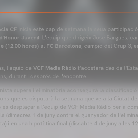
ncia CF
inicia este cap de setmana la seua participació
d'Honor Juvenil
. L'equip que dirigeix José Bargues, ca
e (12.00 hores)
al
FC Barcelona
, campió del Grup 3, e
es, l'equip de
VCF Media Ràdio
t'acostarà des de l'Est
ns, durant i després de l'encontre.
nista supera l'eliminatòria aconseguirà la classificació
ns que es disputarà la setmana que ve a la Ciutat de
bé es desplaçaria l'equip de VCF Media Ràdio per a com
ls (dimecres 1 de juny contra el guanyador de l'elimina
a) i en una hipotètica final (dissabte 4 de juny a les 12