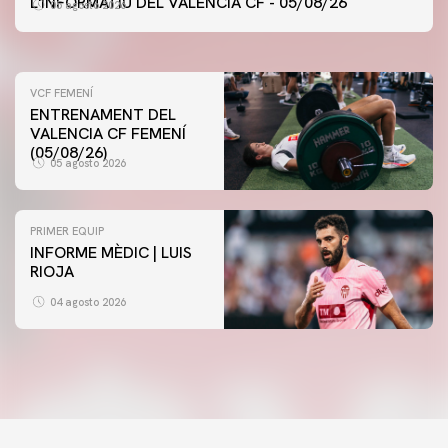
L'INFORMATIU DEL VALENCIA CF - 05/08/26
05 agosto 2026
05 agosto 2026
VCF FEMENÍ
ENTRENAMENT DEL
VALENCIA CF FEMENÍ
(05/08/26)
05 agosto 2026
PRIMER EQUIP
INFORME MÈDIC | LUIS
RIOJA
04 agosto 2026