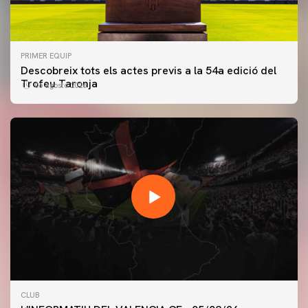
PRIMER EQUIP
Descobreix tots els actes previs a la 54a edició del
Trofeu Taronja
06 agosto 2026
PRIMER EQUIP
CLUB
ENTRENAMENT DEL VALENCIA CF 5/8/2026