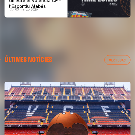
directe el Valencia CF –
l’Esportiu Alabés
03 marzo 2026
PRIMER EQUIP
ÚLTIMES NOTÍCIES
ENTRENAMENT DEL VALENCIA CF 6/8/2026
VER TODAS
06 agosto 2026