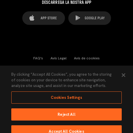
DESCARREGA LA NOSTRA APP
FAQ's
Avís Legal
Avís de cookies
Cookies Settings
Contactes
Premsa
By clicking “Accept All Cookies”, you agree to the storing
of cookies on your device to enhance site navigation,
Llei de Transparència
Política de Privacitat
analyze site usage, and assist in our marketing efforts.
Accessibilitat
Cookies Settings
Reject All
Ninguna parte de esta página puede ser reproducida sin el permiso del Valencia
CF © 2026 Valencia CF.
Accept All Cookies