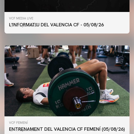
PRIMER EQUIP
VCF MEDIA LIVE
ENTRENAMENT DEL VALENCIA CF 5/8/2026
L'INFORMATIU DEL VALENCIA CF - 05/08/26
05 agosto 2026
05 agosto 2026
VCF FEMENÍ
ENTRENAMENT DEL VALENCIA CF FEMENÍ (05/08/26)
05 agosto 2026