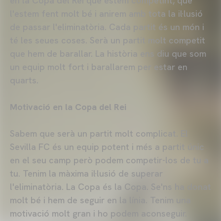
en la Copa del Rei que estem competint, que
l'estem fent molt bé i anirem amb tota la il·lusió
de passar l'eliminatòria. Cada partit és un món i
té les seues coses. Serà un partit molt competit
que hem de barallar. La història ens diu que som
un equip molt fort i barallarem per estar en
quarts.
Motivació en la Copa del Rei
Sabem que serà un partit molt complicat. El
Sevilla FC és un equip potent i més a partit únic
en el seu camp però podem competir-los de tu a
tu. Tenim la màxima il·lusió de superar
l'eliminatòria. La Copa és la Copa. Se'ns ha donat
molt bé i hem de seguir en la línia. Tenim una
motivació molt gran i ho podem aconseguir.