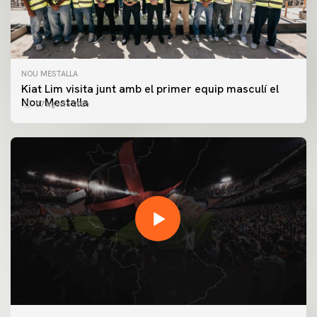
NOU MESTALLA
Kiat Lim visita junt amb el primer equip masculí el
Nou Mestalla
07 agosto 2026
PRIMER EQUIP