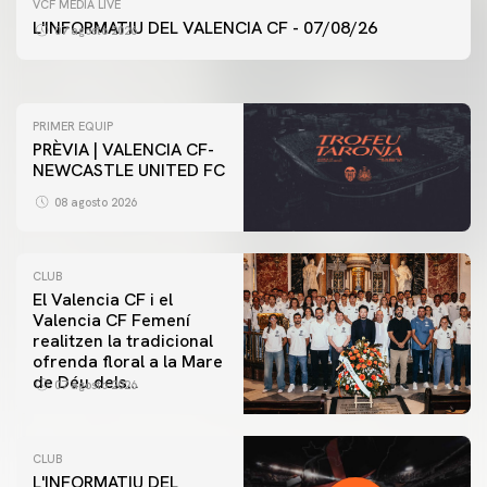
VCF MEDIA LIVE
ENTRENAMENT DEL VALENCIA CF 7/8/2026
L'INFORMATIU DEL VALENCIA CF - 07/08/26
07 agosto 2026
07 agosto 2026
PRIMER EQUIP
PRÈVIA | VALENCIA CF-
NEWCASTLE UNITED FC
08 agosto 2026
CLUB
El Valencia CF i el
Valencia CF Femení
realitzen la tradicional
ofrenda floral a la Mare
de Déu dels
07 agosto 2026
Desamparats
CLUB
L'INFORMATIU DEL