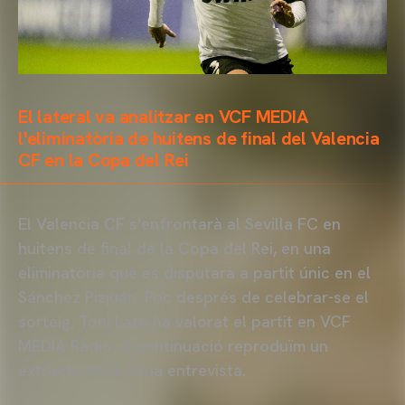
El lateral va analitzar en VCF MEDIA
l'eliminatòria de huitens de final del Valencia
CF en la Copa del Rei
El Valencia CF s'enfrontarà al Sevilla FC en
huitens de final de la Copa del Rei, en una
eliminatòria que es disputarà a partit únic en el
Sánchez Pizjuán. Poc després de celebrar-se el
sorteig, Toni Lato ha valorat el partit en VCF
MEDIA Ràdio. A continuació reproduïm un
extracte de la seua entrevista.