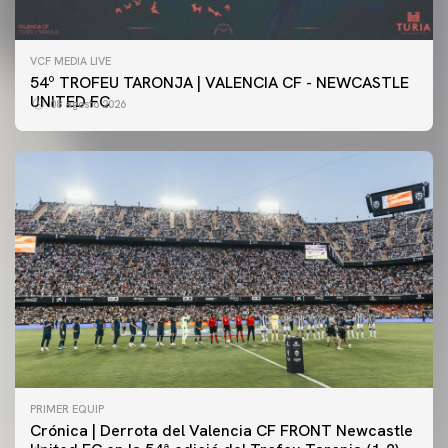
VCF MEDIA LIVE
54º TROFEU TARONJA | VALENCIA CF - NEWCASTLE
UNITED FC
08 agosto 2026
PRIMER EQUIP
Crónica | Derrota del Valencia CF FRONT Newcastle