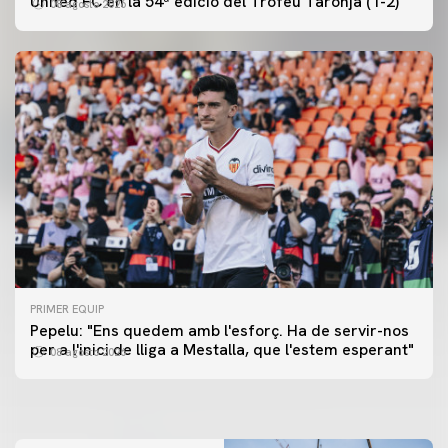
United FC en la 54ª edició del Trofeu Taronja (1-2)
08 agosto 2026
PRIMER EQUIP
PRIMER EQUIP
Pepelu: "Ens quedem amb l'esforç. Ha de servir-nos
📸 #ValenciaNUFC
PRIMER EQUIP
per a l'inici de lliga a Mestalla, que l'estem esperant"
08 agosto 2026
MESTALLA 📍
08 agosto 2026
08 agosto 2026