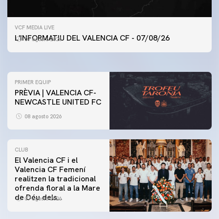
PRIMER EQUIP
VCF MEDIA LIVE
ENTRENAMENT DEL VALENCIA CF 7/8/2026
L'INFORMATIU DEL VALENCIA CF - 07/08/26
07 agosto 2026
07 agosto 2026
PRIMER EQUIP
PRÈVIA | VALENCIA CF-
NEWCASTLE UNITED FC
08 agosto 2026
CLUB
El Valencia CF i el
Valencia CF Femení
realitzen la tradicional
ofrenda floral a la Mare
de Déu dels
07 agosto 2026
Desamparats