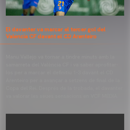
El davanter va marcar el tercer gol del
Valencia CF davant el CD Arenteiro
Manu Vallejo va tornar a tindre minuts amb la
samarreta del València CF i va saber aprofitar-
los per a marcar el definitiu 1-3 davant el CD
Arenteiro per a avançar a setzens de final de la
Copa del Rei. Després de la trobada, el davanter
va valorar les seues sensacions en VCF MEDIA.