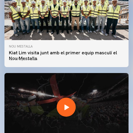
NOU MESTALLA
Kiat Lim visita junt amb el primer equip masculí el
Nou Mestalla
07 agosto 2026