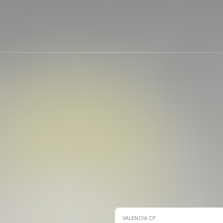
Valencia Club de Futbol. Es permet l'ús del contingut editorial de l'article sempre que
és de contindre el següent enllaç: www.valenciacf.com. Fotografies de Lázaro de la Peñ
seua reutilització.
VALENCIA CF