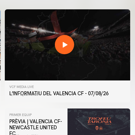
VCF MEDIA LIVE
L'INFORMATIU DEL VALENCIA CF - 07/08/26
07 agosto 2026
PRIMER EQUIP
PRÈVIA | VALENCIA CF-
NEWCASTLE UNITED
FC