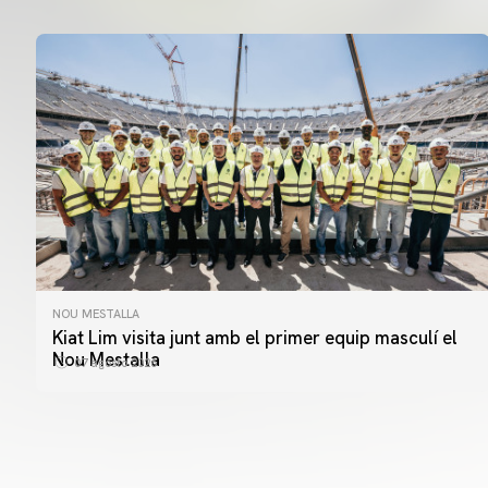
NOU MESTALLA
Kiat Lim visita junt amb el primer equip masculí el
Nou Mestalla
07 agosto 2026