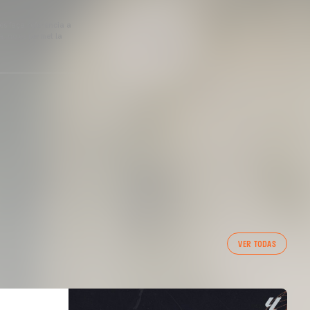
 es faça referència a
a, no es permet la
VER TODAS