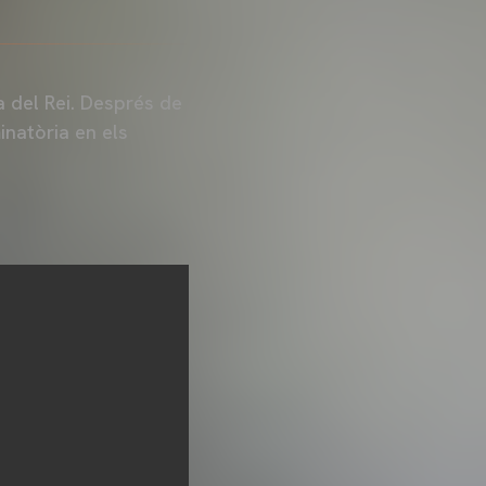
a del Rei. Després de
inatòria en els