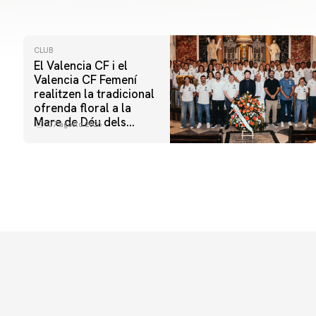
CLUB
El Valencia CF i el
Valencia CF Femení
realitzen la tradicional
ofrenda floral a la
Mare de Déu dels
07 agosto 2026
Desamparats