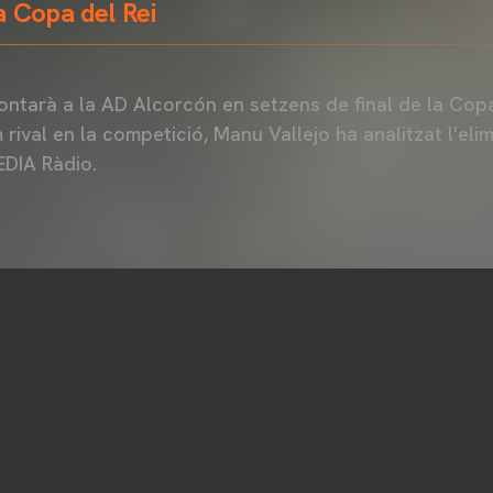
a Copa del Rei
rontarà a la AD Alcorcón en setzens de final de la Cop
 rival en la competició, Manu Vallejo ha analitzat l'elim
DIA Ràdio.