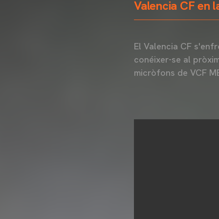
Valencia CF en l
El Valencia CF s'enf
conéixer-se al pròxim
micròfons de VCF ME