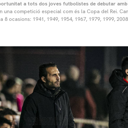
portunitat a tots dos joves futbolistes de debutar amb
en una competició especial com és la Copa del Rei. Cam
 a 8 ocasions: 1941, 1949, 1954, 1967, 1979, 1999, 2008