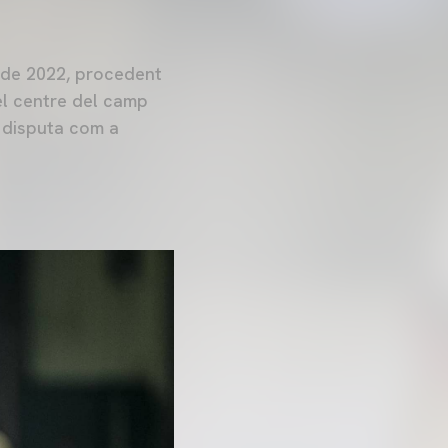
 de 2022, procedent
el centre del camp
 disputa com a