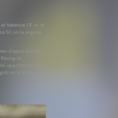
 el Valencia CF
en la
rosa SC en la segona
mes d'agost passat
l Racing de
Fet, que li ha portat a
 gols en la present