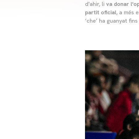
d'ahir, li
va donar l'o
partit oficial
, a més 
‘che’ ha guanyat fins