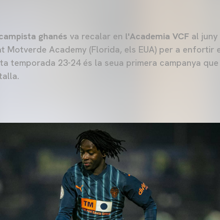
campista ghanés
va recalar en
l'Academia VCF
al juny
at Motverde Academy (Florida, els EUA) per a enfortir 
sta temporada 23-24 és la seua primera campanya que
alla.