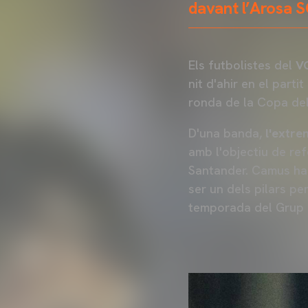
davant l’Arosa S
Els futbolistes del
VC
nit d'ahir en el part
ronda de la Copa del
D'una banda,
l'extre
amb l'objectiu de re
Santander. Camus ha
ser un dels pilars pe
temporada del Grup I