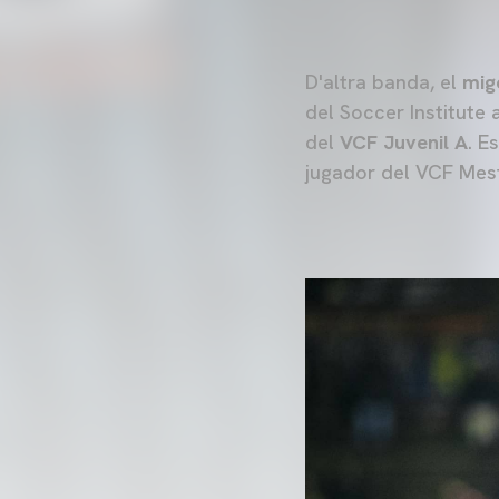
D'altra banda, el
mig
del Soccer Institute 
del
VCF Juvenil A
. E
jugador del VCF Mest