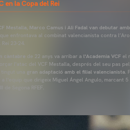
C en la Copa del Rei
F Mestalla, Marco Camus i Ali Fadal
van debutar amb
it que enfrontava al combinat valencianista contra l’A
 Rei 23-24.
m càntabre
de 22 anys va arribar a
l'Academia VCF
el 
forçar l'atac del VCF Mestalla, després del seu pas pe
 tingut una
gran adaptació amb el filial valencianista
. 
r a l'equip que dirigeix Miguel Ángel Angulo, marcant 5
II de Segona RFEF.