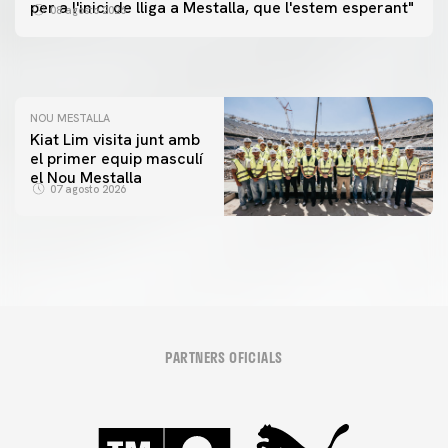
📸 #ValenciaNUFC
PRIMER EQUIP
per a l'inici de lliga a Mestalla, que l'estem esperant"
08 agosto 2026
MESTALLA 📍
08 agosto 2026
08 agosto 2026
NOU MESTALLA
Kiat Lim visita junt amb
el primer equip masculí
el Nou Mestalla
07 agosto 2026
PARTNERS OFICIALS