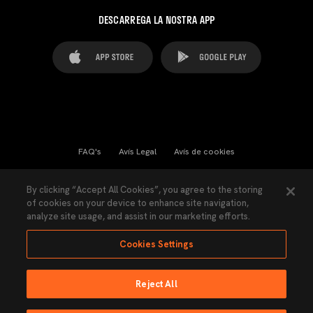
DESCARREGA LA NOSTRA APP
FAQ's
Avís Legal
Avís de cookies
Cookies Settings
Contactes
Premsa
By clicking “Accept All Cookies”, you agree to the storing
of cookies on your device to enhance site navigation,
Llei de Transparència
Política de Privacitat
analyze site usage, and assist in our marketing efforts.
Accessibilitat
Cookies Settings
Reject All
Ninguna parte de esta página puede ser reproducida sin el permiso del Valencia