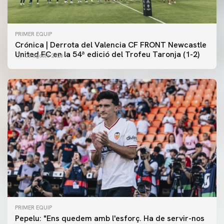
PRIMER EQUIP
Crónica | Derrota del Valencia CF FRONT Newcastle
United FC en la 54ª edició del Trofeu Taronja (1-2)
08 agosto 2026
PRIMER EQUIP
PRIMER EQUIP
Pepelu: "Ens quedem amb l'esforç. Ha de servir-nos