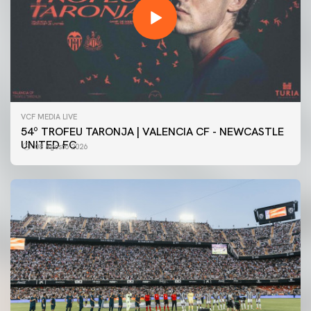
VCF MEDIA LIVE
54º TROFEU TARONJA | VALENCIA CF - NEWCASTLE
UNITED FC
08 agosto 2026