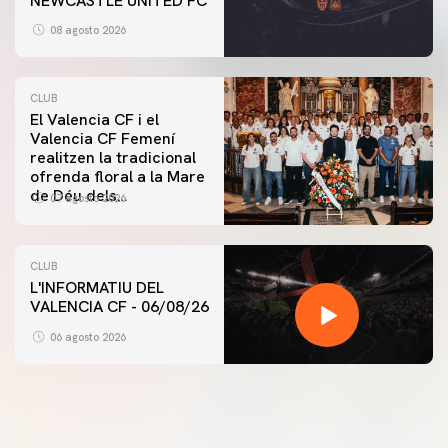
NEWCASTLE UNITED FC
08 agosto 2026
CLUB
El Valencia CF i el
Valencia CF Femení
realitzen la tradicional
ofrenda floral a la Mare
de Déu dels
07 agosto 2026
Desamparats
CLUB
L'INFORMATIU DEL
VALENCIA CF - 06/08/26
06 agosto 2026