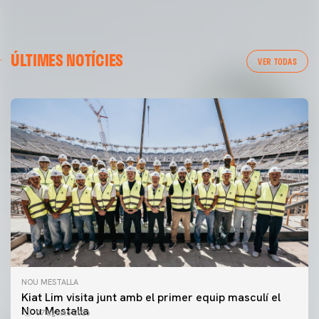
ÚLTIMES NOTÍCIES
VER TODAS
NOU MESTALLA
Kiat Lim visita junt amb el primer equip masculí el
Nou Mestalla
07 agosto 2026