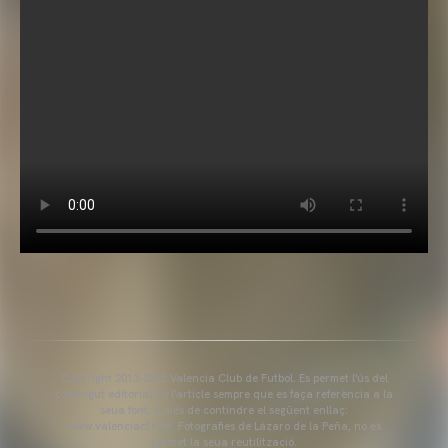
Copyright 2013-2025 Valencia Club de Futbol. Es permet l'ús del
contingut editorial de l'article sempre que es faça referència a la
seua font, a més de contindre el següent enllaç:
www.valenciacf.com. Fotografies de Lázaro de la Peña, no es
permet la seua reutilització.