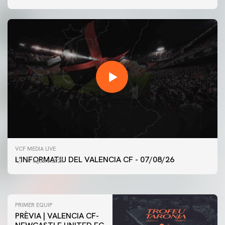
PRIMER EQUIP
VCF MEDIA LIVE
ENTRENAMENT DEL VALENCIA CF 7/8/2026
L'INFORMATIU DEL VALENCIA CF - 07/08/26
07 agosto 2026
07 agosto 2026
PRIMER EQUIP
PRÈVIA | VALENCIA CF-