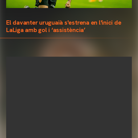
El davanter uruguaià s'estrena en l'inici de
LaLiga amb gol i ‘assistència’