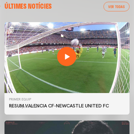
ÚLTIMES NOTÍCIES
VER TODAS
PRIMER EQUIP
RESUM VALENCIA CF-NEWCASTLE UNITED FC
09 agosto 2026