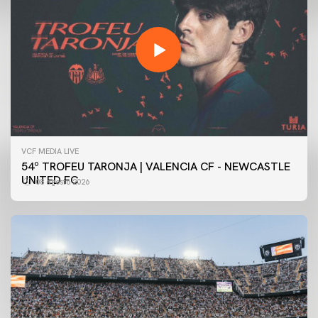
VCF MEDIA LIVE
54º TROFEU TARONJA | VALENCIA CF - NEWCASTLE
UNITED FC
08 agosto 2026