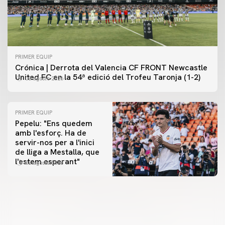
PRIMER EQUIP
Crónica | Derrota del Valencia CF FRONT Newcastle
United FC en la 54ª edició del Trofeu Taronja (1-2)
08 agosto 2026
PRIMER EQUIP
Pepelu: "Ens quedem
amb l'esforç. Ha de
servir-nos per a l'inici
PRIMER EQUIP
de lliga a Mestalla, que
📸 #ValenciaNUFC
PRIMER EQUIP
l'estem esperant"
08 agosto 2026
MESTALLA 📍
08 agosto 2026
08 agosto 2026