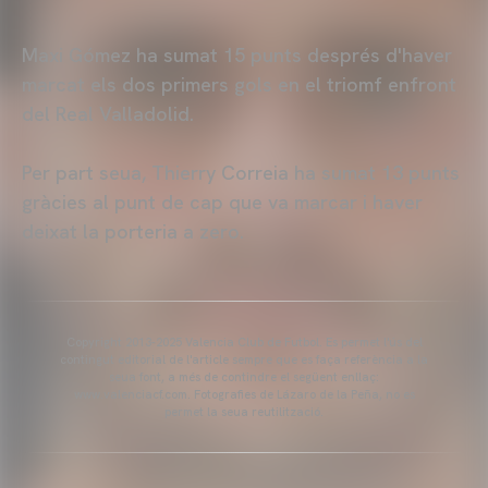
Maxi Gómez ha sumat 15 punts després d'haver
marcat els dos primers gols en el triomf enfront
del Real Valladolid.
Per part seua, Thierry Correia ha sumat 13 punts
gràcies al punt de cap que va marcar i haver
deixat la porteria a zero.
Copyright 2013-2025 Valencia Club de Futbol. Es permet l'ús del
contingut editorial de l'article sempre que es faça referència a la
seua font, a més de contindre el següent enllaç:
www.valenciacf.com. Fotografies de Lázaro de la Peña, no es
permet la seua reutilització.