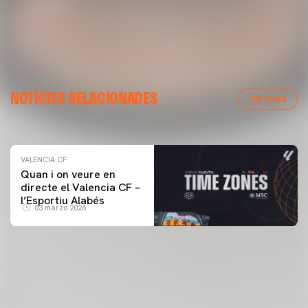
VALENCIA CF
NOTÍCIES RELACIONADES
ENTRENAMENT DEL VALENCIA CF 04/03/26
VER TODAS
04 marzo 2026
VALENCIA CF
Quan i on veure en
directe el Valencia CF –
l’Esportiu Alabés
03 marzo 2026