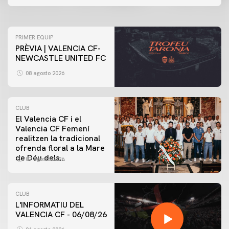
07 agosto 2026
PRIMER EQUIP
PRÈVIA | VALENCIA CF-
NEWCASTLE UNITED FC
08 agosto 2026
CLUB
El Valencia CF i el
Valencia CF Femení
realitzen la tradicional
ofrenda floral a la Mare
de Déu dels
07 agosto 2026
Desamparats
CLUB
L'INFORMATIU DEL
VALENCIA CF - 06/08/26