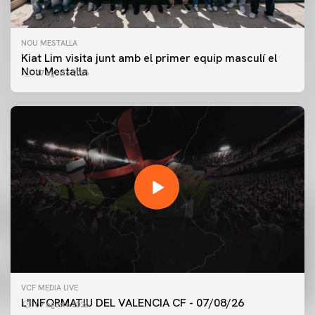
NOU MESTALLA
Kiat Lim visita junt amb el primer equip masculí el
Nou Mestalla
07 agosto 2026
PRIMER EQUIP
VCF MEDIA LIVE
ENTRENAMENT DEL VALENCIA CF 7/8/2026
L'INFORMATIU DEL VALENCIA CF - 07/08/26
07 agosto 2026