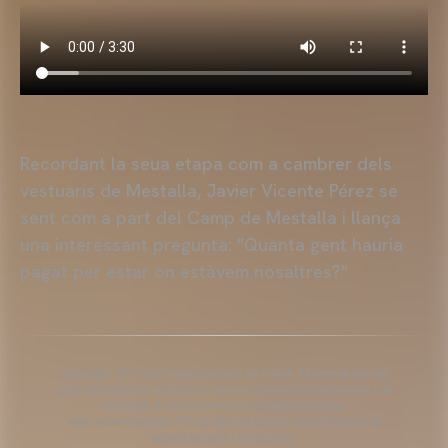
Recordant la seua etapa com a cambrer dels
vestuaris de Mestalla, Javier Vicente Pérez se
sent com a part del Camp de Mestalla i llança
una interessant pregunta: "Quanta gent hauria
pagat per estar on estàvem nosaltres?"
Copyright 2013-2025 Valencia Club de Futbol. Es permet l'ús del
contingut editorial de l'article sempre que es faça referència a la
seua font, a més de contindre el següent enllaç:
www.valenciacf.com. Fotografies de Lázaro de la Peña, no es
permet la seua reutilització.