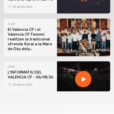
08 agosto 2026
CLUB
El Valencia CF i el
Valencia CF Femení
realitzen la tradicional
ofrenda floral a la Mare
de Déu dels
07 agosto 2026
Desamparats
CLUB
L'INFORMATIU DEL
VALENCIA CF - 06/08/26
06 agosto 2026