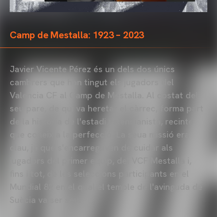
Camp de Mestalla: 1923 – 2023
Javier Vicente Pérez és un dels dos únics
cambrers que han tingut els jugadors del
Valencia CF al Camp de Mestalla. Al costat del
seu pare, de qui va heretar el càrrec, forma part
de la història de l'estadi valencianista, recinte
que coneix a la perfecció. La seua missió era
clau, ja que s'encarregaven de cuidar als
jugadors del primer equip, del VCF Mestalla i,
fins i tot, de les seleccions participants en el
Mundial 82 en el qual el temple de l'avinguda de
Suècia va ser seu.