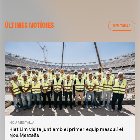
ÚLTIMES NOTÍCIES
VER TODAS
NOU MESTALLA
Kiat Lim visita junt amb el primer equip masculí el
Nou Mestalla
07 agosto 2026