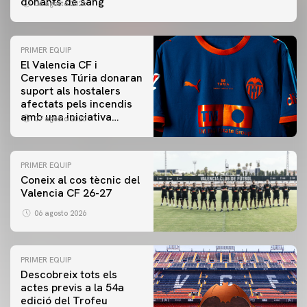
donants de sang
06 agosto 2026
PRIMER EQUIP
El Valencia CF i
Cerveses Túria donaran
suport als hostalers
afectats pels incendis
amb una iniciativa
07 agosto 2026
especial al Trofeu
Taronja
PRIMER EQUIP
Coneix al cos tècnic del
Valencia CF 26-27
06 agosto 2026
PRIMER EQUIP
Descobreix tots els
actes previs a la 54a
edició del Trofeu