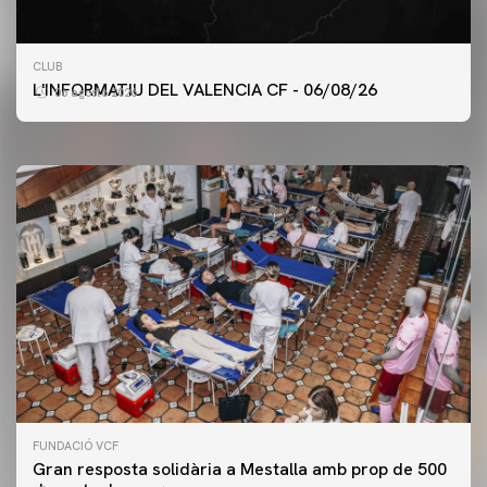
PRIMER EQUIP
CLUB
ENTRENAMENT DEL VALENCIA CF 6/8/2026
L'INFORMATIU DEL VALENCIA CF - 06/08/26
06 agosto 2026
06 agosto 2026
FUNDACIÓ VCF
Gran resposta solidària a Mestalla amb prop de 500