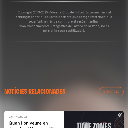
Copyright 2013-2025 Valencia Club de Futbol. Es permet l'ús del
contingut editorial de l'article sempre que es faça referència a la
seua font, a més de contindre el següent enllaç:
www.valenciacf.com. Fotografies de Lázaro de la Peña, no es
permet la seua reutilització.
VALENCIA CF
NOTÍCIES RELACIONADES
ENTRENAMENT DEL VALENCIA CF 04/03/26
VER TODAS
04 marzo 2026
VALENCIA CF
Quan i on veure en