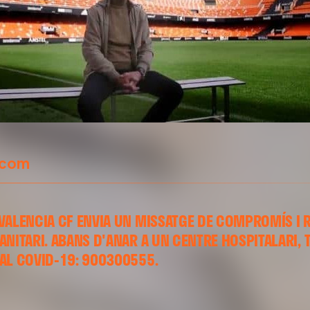
.com
VALENCIA CF ENVIA UN MISSATGE DE COMPROMÍS I 
ANITARI. ABANS D'ANAR A UN CENTRE HOSPITALARI, 
AL COVID-19: 900300555.