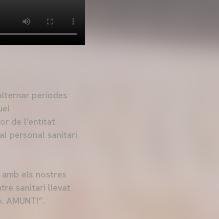
alternar períodes
uel
r de l'entitat
al personal sanitari
a amb els nostres
tre sanitari llevat
ó. AMUNT!”.