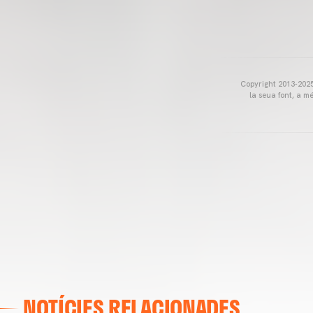
Copyright 2013-2025 
la seua font, a m
NOTÍCIES RELACIONADES
VALENCIA CF
ENTRENAMENT DEL VALENCIA CF 04/03/26