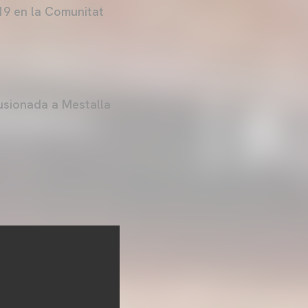
19 en la Comunitat
·lusionada a Mestalla