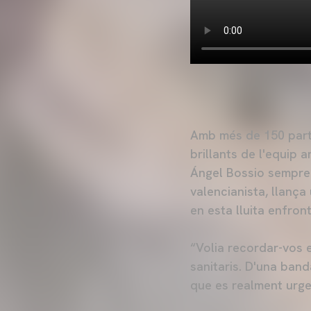
Amb més de 150 parti
brillants de l'equip 
Ángel Bossio sempre v
valencianista, llança
en esta lluita enfron
“Volia recordar-vos e
sanitaris. D'una banda
que es realment urge