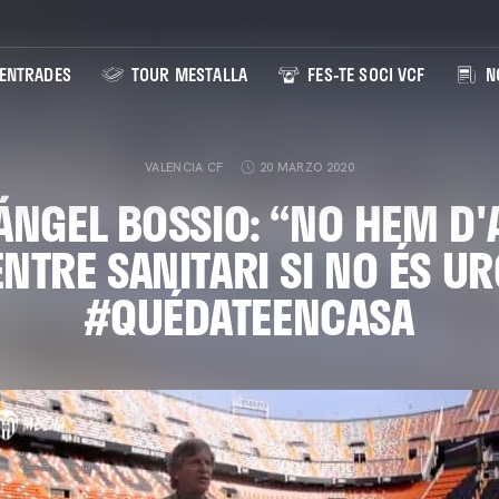
ENTRADES
TOUR MESTALLA
FES-TE SOCI VCF
NO
VALENCIA CF
20 MARZO 2020
ÁNGEL BOSSIO: “NO HEM D'
NTRE SANITARI SI NO ÉS U
#QUÉDATEENCASA