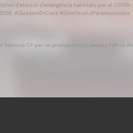
elèfon d'atenció d'emergència habilitats per al COVID-
300555. #QuédateEnCasa #EsteVirusLoParamosUnidos
al Valencia CF per un pressentiment, veure a l'afició il