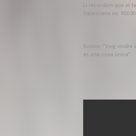
Li recordem que el t
Valenciana és: 900
Bossio: “Vaig vindre 
és una cosa única”