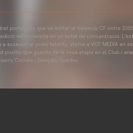
 dret portugués que va militar al Valencia CF entre 2005
edició valencianista en un hotel de concentració. L'ex
 a assessorar joves talents, atenia a VCF MEDIA en est
d positiu que guarda de la seua etapa en el Club i ana
ierry Correia i Gonçalo Guedes.