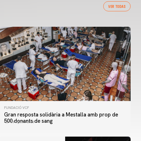
VER TODAS
FUNDACIÓ VCF
Gran resposta solidària a Mestalla amb prop de
500 donants de sang
06 agosto 2026