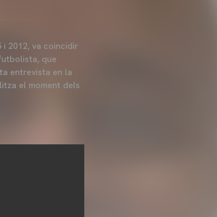
 i 2012, va coincidir
futbolista, que
a entrevista en la
litza el moment dels