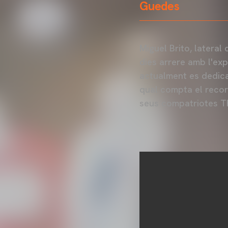
Guedes
Miguel Brito, lateral
dies arrere amb l'exp
actualment es dedica
qual compta el recor
seus compatriotes Th