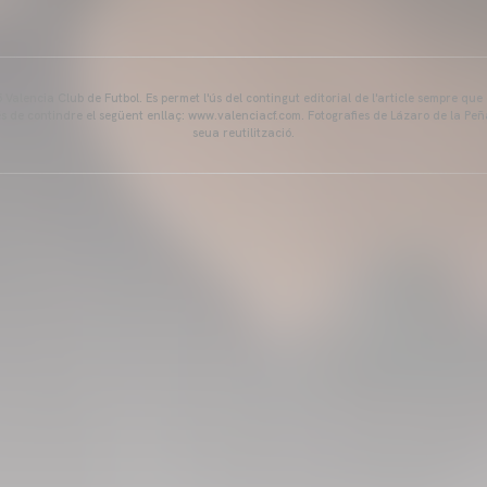
Valencia Club de Futbol. Es permet l'ús del contingut editorial de l'article sempre que
és de contindre el següent enllaç: www.valenciacf.com. Fotografies de Lázaro de la Peñ
seua reutilització.