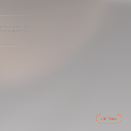
 es faça referència a
a, no es permet la
VER TODAS