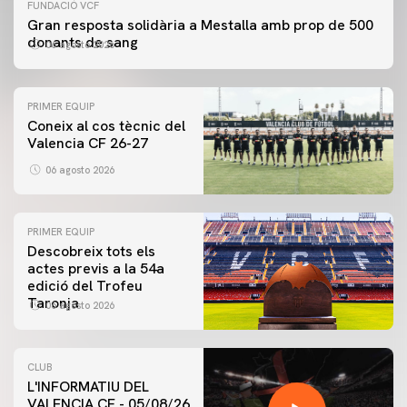
FUNDACIÓ VCF
Gran resposta solidària a Mestalla amb prop de 500
donants de sang
06 agosto 2026
PRIMER EQUIP
Coneix al cos tècnic del
Valencia CF 26-27
06 agosto 2026
PRIMER EQUIP
Descobreix tots els
actes previs a la 54a
edició del Trofeu
Taronja
06 agosto 2026
CLUB
L'INFORMATIU DEL
VALENCIA CF - 05/08/26