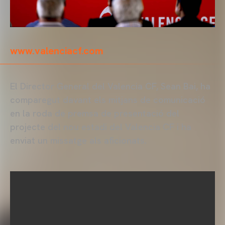
www.valenciacf.com
El Director General del Valencia CF, Sean Bai, ha
comparegut davant els mitjans de comunicació
en la roda de premsa de presentació del
projecte del nou estadi del Valencia CF i ha
enviat un missatge als aficionats.